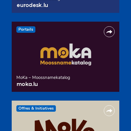
eurodesk.lu
Portails
MoKa – Moossnamekatalog
moka.lu
Offres & Initiatives