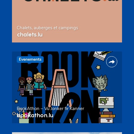
Chalets, auberges et campings
chalets.lu
Evenements
BookAthon – Vu Jonker fir Kanner
bookathon.lu