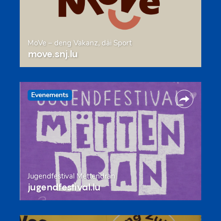
MoVe – deng Vakanz, däi Sport
move.snj.lu
Evenements
Jugendfestival Mëttendran
jugendfestival.lu