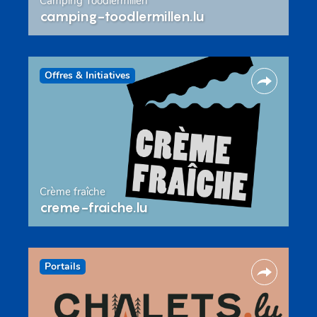
Camping Toodlermillen
camping-toodlermillen.lu
Offres & Initiatives
Crème fraîche
creme-fraiche.lu
Portails