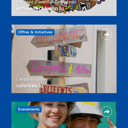
Annuaire d’activités pour jeunes
echwellechkann.lu
Offres & Initiatives
Camps et colonies
colonies.lu
Evenements