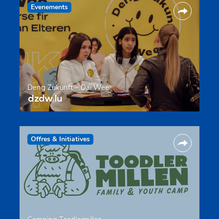
Evenements
Deng Zukunft – Däi Wee
dzdw.lu
Offres & Initiatives