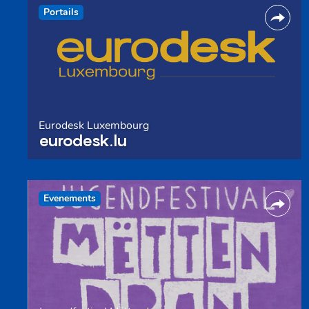
Portails
Eurodesk Luxembourg
eurodesk.lu
Evenements