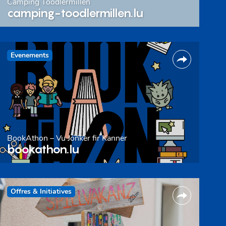
Camping Toodlermillen
camping-toodlermillen.lu
Evenements
BookAthon – Vu Jonker fir Kanner
bookathon.lu
Offres & Initiatives