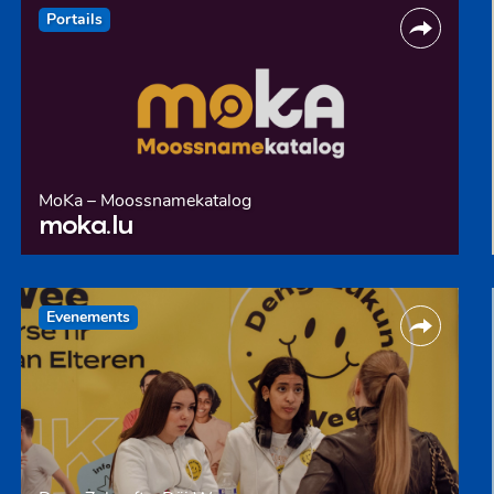
Portails
MoKa – Moossnamekatalog
moka.lu
Evenements