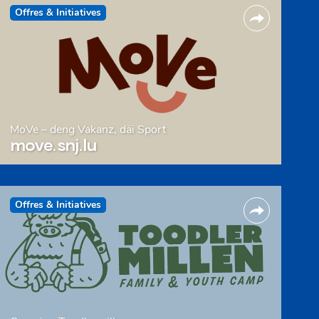
Offres & Initiatives
MoVe – deng Vakanz, däi Sport
move.snj.lu
Offres & Initiatives