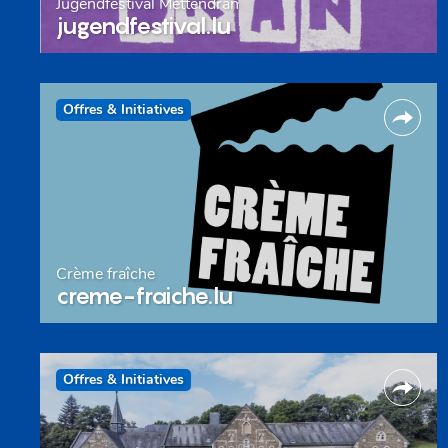
Jugendfestival Mëttendran
jugendfestival.lu
Offres & Initiatives
Crème fraîche
creme-fraiche.lu
Offres & Initiatives