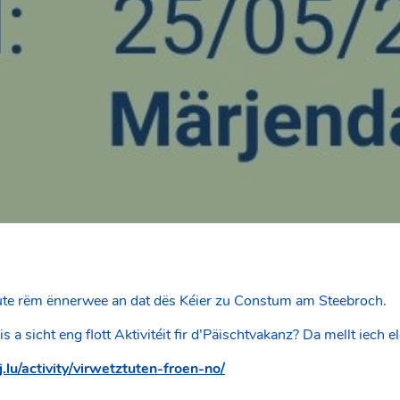
te rëm ënnerwee an dat dës Kéier zu Constum am Steebroch.
 a sicht eng flott Aktivitéit fir d’Päischtvakanz? Da mellt iech e
j.lu/activity/virwetztuten-froen-no/