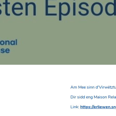
Am Mee sinn d’Virwëtztu
Dir sidd eng Maison Relais
Link:
https://erliewen.sn