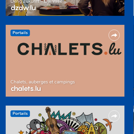
Deng Zukunft – Däi Wee
dzdw.lu
Portails
Chalets, auberges et campings
chalets.lu
Portails