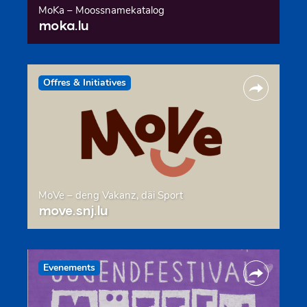
MoKa – Moossnamekatalog
moka.lu
Offres & Initiatives
MoVe – deng Vakanz, däi Sport
move.snj.lu
Evenements