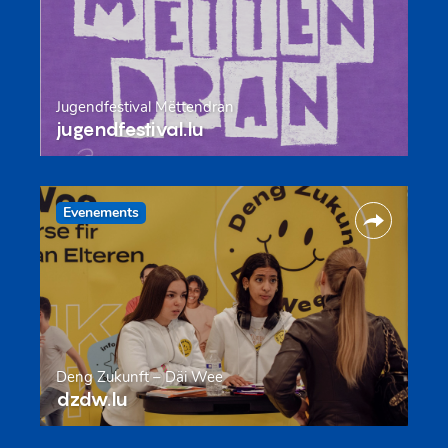
Jugendfestival Mëttendran
jugendfestival.lu
Evenements
Deng Zukunft – Däi Wee
dzdw.lu