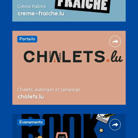
Crème fraîche
creme-fraiche.lu
Portails
Chalets, auberges et campings
chalets.lu
Evenements