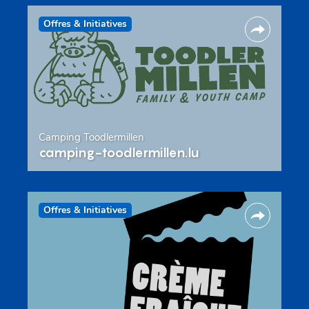
Offres & Initiatives
Camping Toodlermillen
camping-toodlermillen.lu
Offres & Initiatives