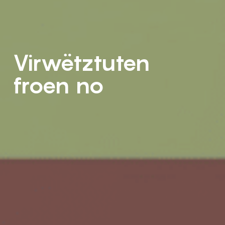
Virwëtztuten
froen no