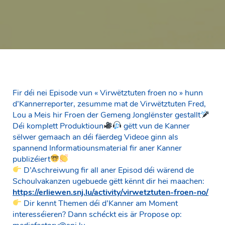
Fir déi nei Episode vun « Virwëtztuten froen no » hunn
d’Kannerreporter, zesumme mat de Virwëtztuten Fred,
Lou a Meis hir Froen der Gemeng Jonglënster gestallt
Déi komplett Produktioun
gëtt vun de Kanner
sëlwer gemaach an déi fäerdeg Videoe ginn als
spannend Informatiounsmaterial fir aner Kanner
publizéiert
D’Aschreiwung fir all aner Episod déi wärend de
Schoulvakanzen ugebuede gëtt kënnt dir hei maachen:
https://erliewen.snj.lu/activity/virwetztuten-froen-no/
Dir kennt Themen déi d’Kanner am Moment
interesséieren? Dann schéckt eis är Propose op: