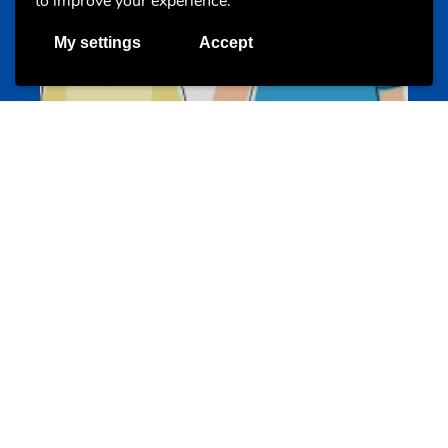
to improve your experience.
My settings
Accept
Un projet de jeunes pour jeunes
s-team.lu
Portails
Transition vers la vie active
hey.snj.lu