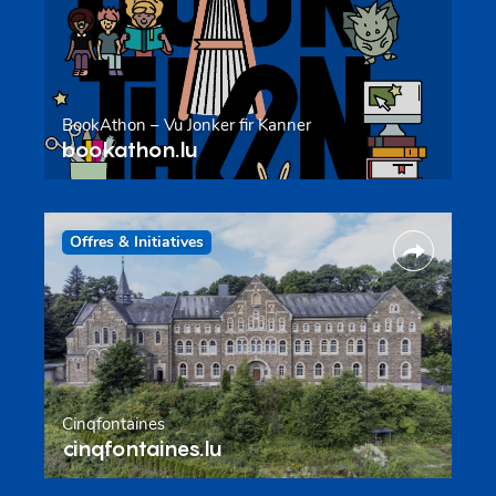
BookAthon – Vu Jonker fir Kanner
bookathon.lu
Offres & Initiatives
Cinqfontaines
cinqfontaines.lu