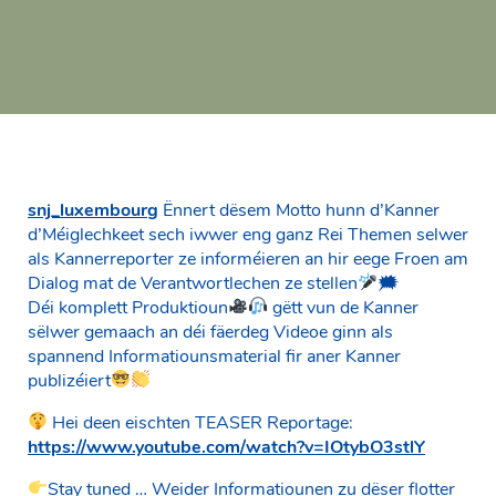
snj_luxembourg
Ënnert dësem Motto hunn d’Kanner
d’Méiglechkeet sech iwwer eng ganz Rei Themen selwer
als Kannerreporter ze informéieren an hir eege Froen am
Dialog mat de Verantwortlechen ze stellen
🗯
Déi komplett Produktioun
gëtt vun de Kanner
sëlwer gemaach an déi fäerdeg Videoe ginn als
spannend Informatiounsmaterial fir aner Kanner
publizéiert
Hei deen eischten TEASER Reportage:
https://www.youtube.com/watch?v=IOtybO3stlY
Stay tuned … Weider Informatiounen zu dëser flotter