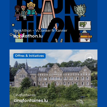
BookAthon – Vu Jonker fir Kanner
bookathon.lu
Offres & Initiatives
Cinqfontaines
cinqfontaines.lu