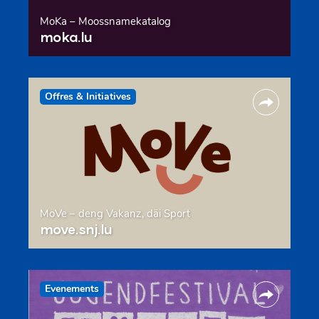
MoKa – Moossnamekatalog
moka.lu
Offres & Initiatives
MoVe – deng Vakanz, däi Sport
move.snj.lu
Evenements