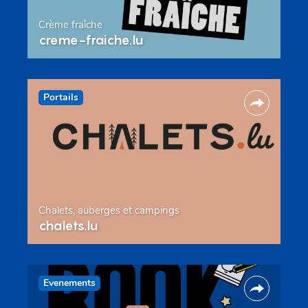
Crème fraîche
creme-fraiche.lu
Portails
Chalets, auberges et campings
chalets.lu
Evenements