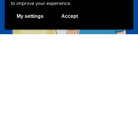
to improve your experience.
My settings
Accept
Un projet de jeunes pour jeunes
s-team.lu
Portails
Transition vers la vie active
hey.snj.lu