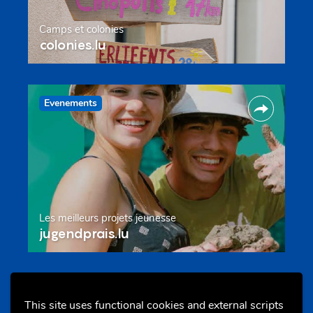
Camps et colonies
colonies.lu
Evenements
Les meilleurs projets jeunesse
jugendprais.lu
Offres & Initiatives
This site uses functional cookies and external scripts