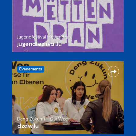
Jugendfestival Mëttendran
jugendfestival.lu
Evenements
Deng Zukunft – Däi Wee
dzdw.lu