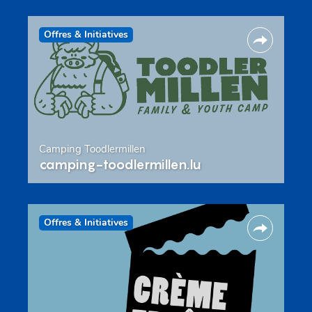
Offres & Initiatives
Camping Toodlermillen
camping-toodlermillen.lu
Offres & Initiatives