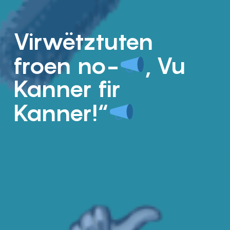
Virwëtztuten
froen no-
„Vu
Kanner fir
Kanner!“