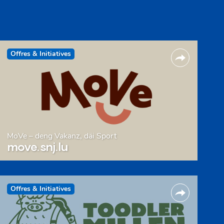
Offres & Initiatives
MoVe – deng Vakanz, däi Sport
move.snj.lu
Offres & Initiatives