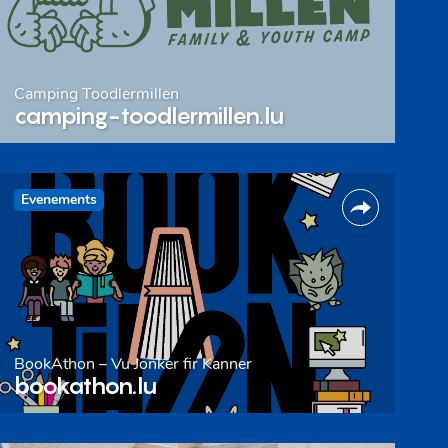
Camping Toodlermillen
camping-toodlermillen.lu
Evenements
BookAthon – Vu Jonker fir Kanner
bookathon.lu