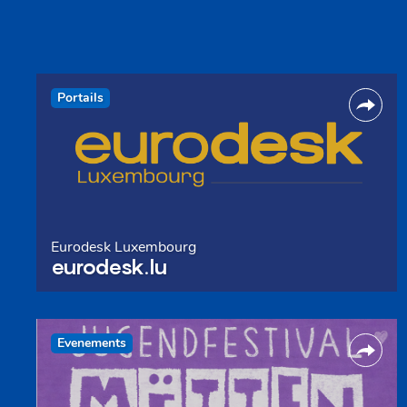
Portails
Eurodesk Luxembourg
eurodesk.lu
Evenements