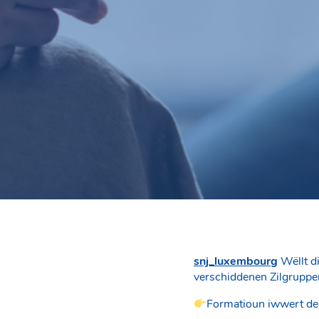
snj_luxembourg
Wëllt d
verschiddenen Zilgruppe
Formatioun iwwert den 