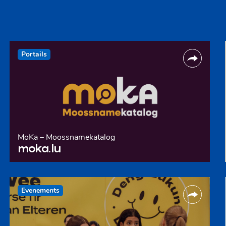
Portails
MoKa – Moossnamekatalog
moka.lu
Evenements