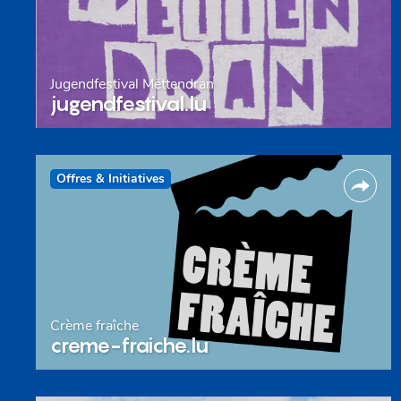
Jugendfestival Mëttendran
jugendfestival.lu
Offres & Initiatives
Crème fraîche
creme-fraiche.lu