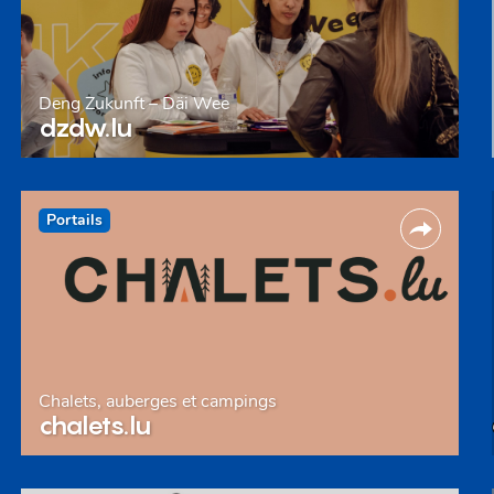
Deng Zukunft – Däi Wee
dzdw.lu
Portails
Chalets, auberges et campings
chalets.lu