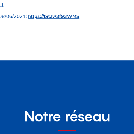
21
 08/06/2021:
https://bit.ly/3f93WMS
Notre réseau