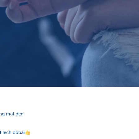
ng mat den
t Iech dobäi