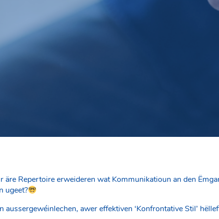
ir äre Repertoire erweideren wat Kommunikatioun an den Ëmga
n ugeet?
aussergewéinlechen, awer effektiven ‘Konfrontative Stil’ hëllef