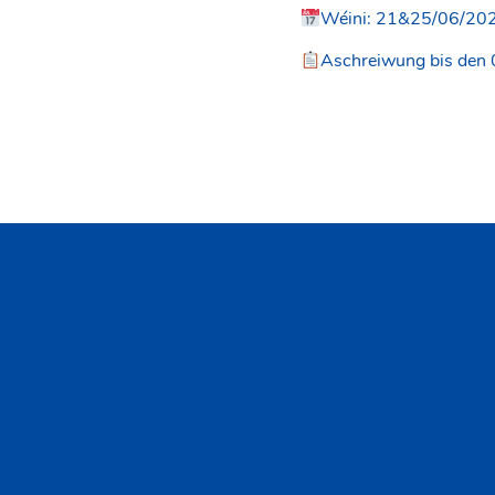
Wéini: 21&25/06/20
Aschreiwung bis den