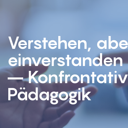
Verstehen, abe
einverstanden 
– Konfrontati
Pädagogik