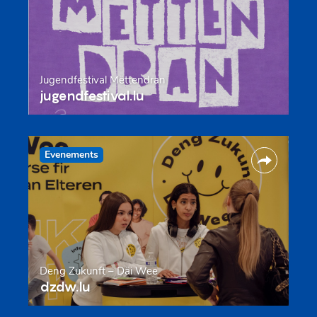
Jugendfestival Mëttendran
jugendfestival.lu
Evenements
Deng Zukunft – Däi Wee
dzdw.lu