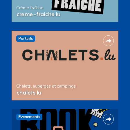
Crème fraîche
creme-fraiche.lu
Portails
Chalets, auberges et campings
chalets.lu
Evenements