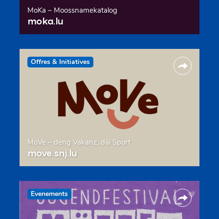
MoKa – Moossnamekatalog
moka.lu
Offres & Initiatives
MoVe – deng Vakanz, däi Sport
move.snj.lu
Evenements