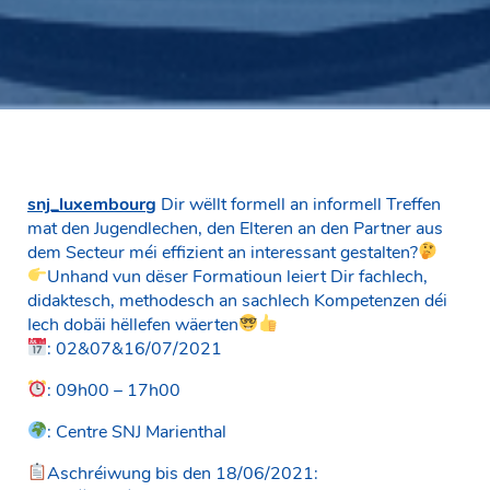
snj_luxembourg
Dir wëllt formell an informell Treffen
mat den Jugendlechen, den Elteren an den Partner aus
dem Secteur méi effizient an interessant gestalten?
Unhand vun dëser Formatioun leiert Dir fachlech,
didaktesch, methodesch an sachlech Kompetenzen déi
Iech dobäi hëllefen wäerten
: 02&07&16/07/2021
: 09h00 – 17h00
: Centre SNJ Marienthal
Aschréiwung bis den 18/06/2021: