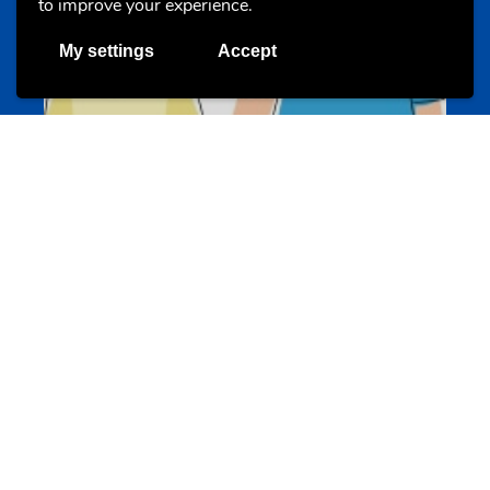
to improve your experience.
My settings
Accept
Un projet de jeunes pour jeunes
s-team.lu
Portails
Transition vers la vie active
hey.snj.lu