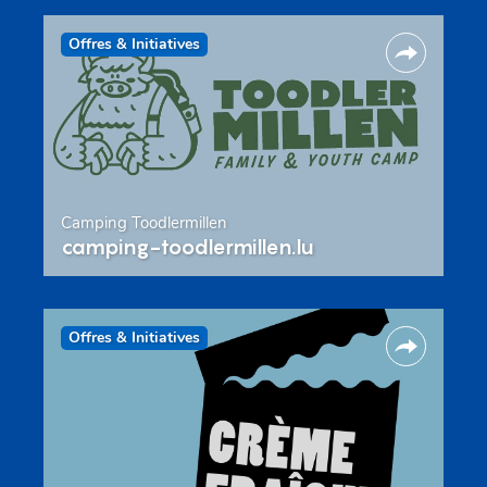
Offres & Initiatives
Camping Toodlermillen
camping-toodlermillen.lu
Offres & Initiatives