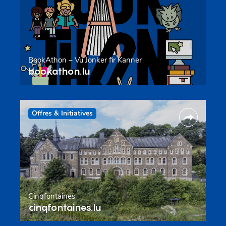
BookAthon – Vu Jonker fir Kanner
bookathon.lu
Offres & Initiatives
Cinqfontaines
cinqfontaines.lu