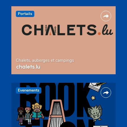
Portails
Chalets, auberges et campings
chalets.lu
Evenements