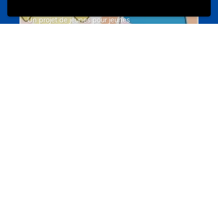
Un projet de jeunes pour jeunes
s-team.lu
Portails
Transition vers la vie active
hey.snj.lu
Portails