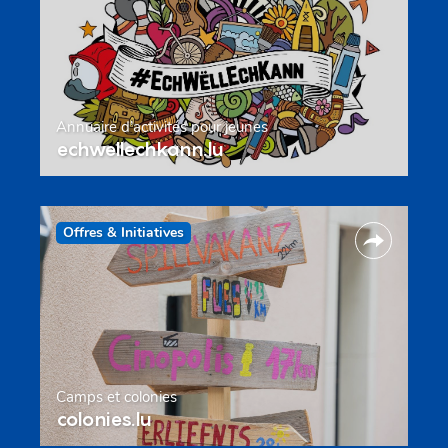
Annuaire d’activités pour jeunes
echwellechkann.lu
Offres & Initiatives
Camps et colonies
colonies.lu