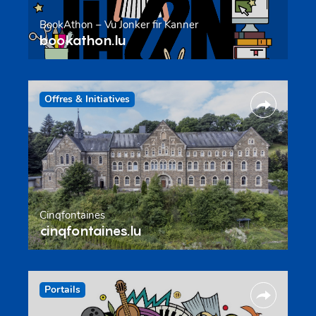
BookAthon – Vu Jonker fir Kanner
bookathon.lu
Offres & Initiatives
Cinqfontaines
cinqfontaines.lu
Portails