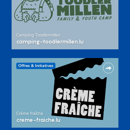
Camping Toodlermillen
camping-toodlermillen.lu
Offres & Initiatives
Crème fraîche
creme-fraiche.lu