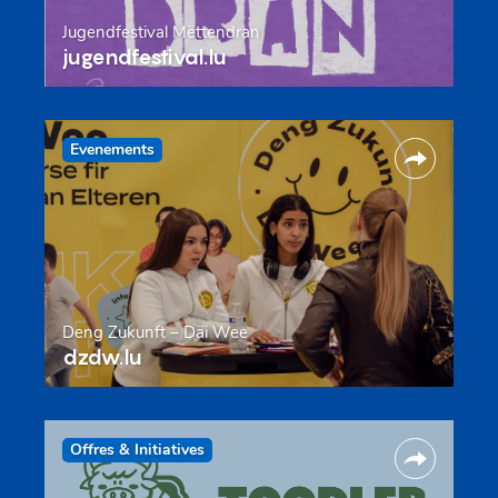
Jugendfestival Mëttendran
jugendfestival.lu
Evenements
Deng Zukunft – Däi Wee
dzdw.lu
Offres & Initiatives