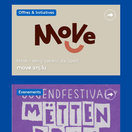
Offres & Initiatives
MoVe – deng Vakanz, däi Sport
move.snj.lu
Evenements