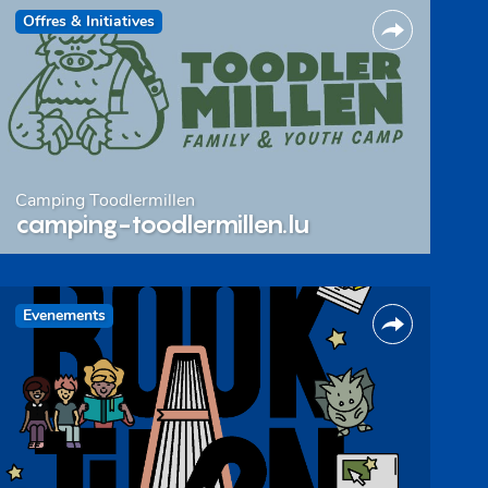
Offres & Initiatives
Camping Toodlermillen
camping-toodlermillen.lu
Evenements