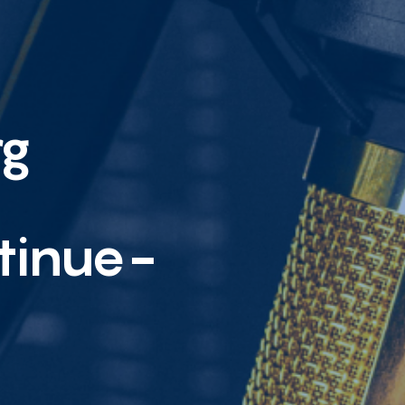
rg
tinue-