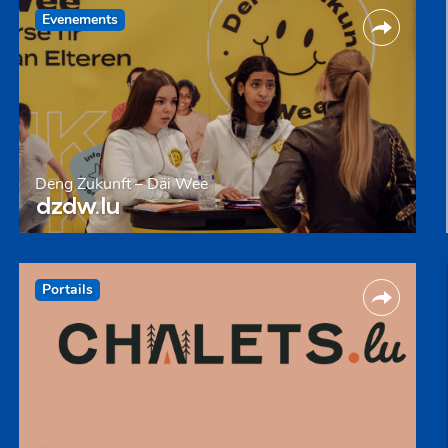
Evenements
Deng Zukunft – Däi Wee
dzdw.lu
Portails