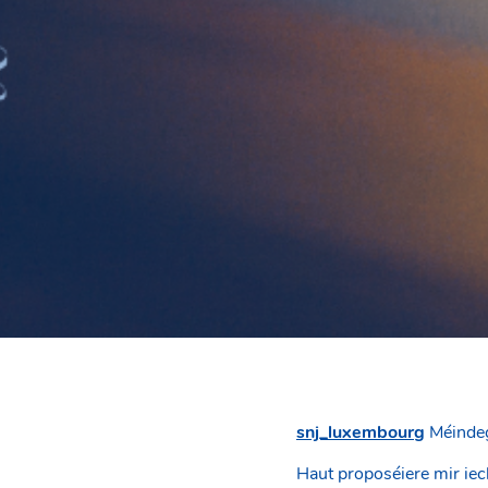
snj_luxembourg
Méindeg
Haut proposéiere mir ie