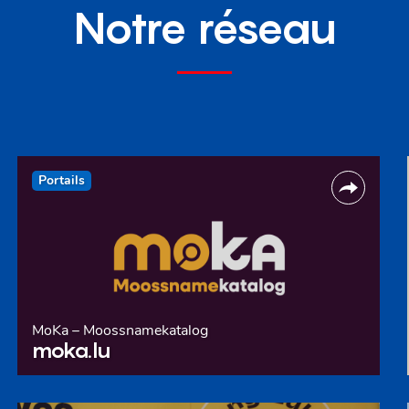
Notre réseau
Portails
MoKa – Moossnamekatalog
moka.lu