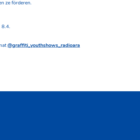
n ze förderen.
 8.4.
mat
@graffiti_youthshows_radioara