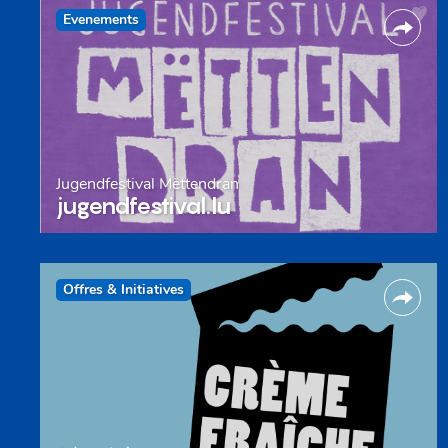
Evenements
Jugendfestival Mëttendran
jugendfestival.lu
Offres & Initiatives