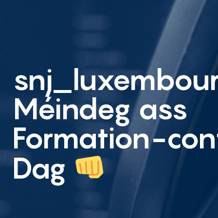
snj_luxembou
Méindeg ass
Formation-con
Dag