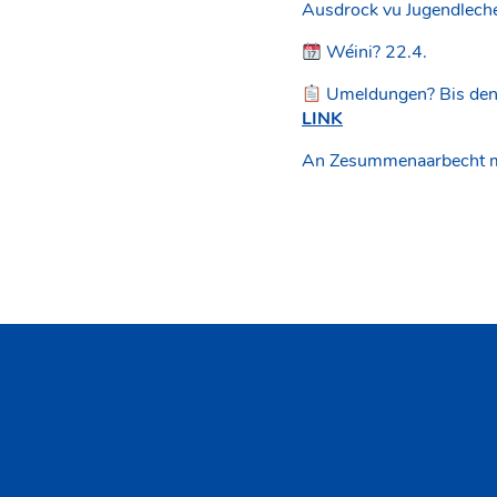
Ausdrock vu Jugendleche
Wéini? 22.4.
Umeldungen? Bis den
LINK
An Zesummenaarbecht 