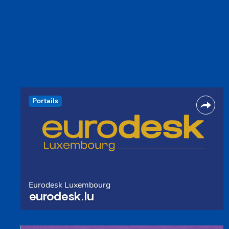
Portails
Eurodesk Luxembourg
eurodesk.lu