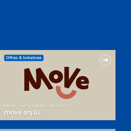
Offres & Initiatives
MoVe – deng Vakanz, däi Sport
move.snj.lu