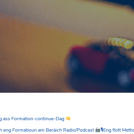
 ass Formation-continue-Dag
ch eng Formatioun am Beräich Radio/Podcast
🎙Eng flott Metho