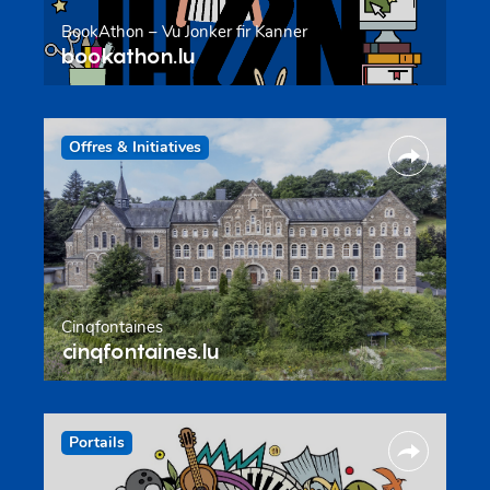
BookAthon – Vu Jonker fir Kanner
bookathon.lu
Offres & Initiatives
Cinqfontaines
cinqfontaines.lu
Portails