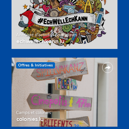
Annuaire d’activités pour jeunes
echwellechkann.lu
Offres & Initiatives
Camps et colonies
colonies.lu