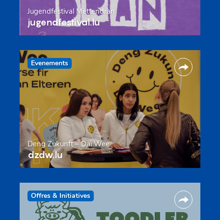
Jugendfestival Mëttendran
jugendfestival.lu
Evenements
Deng Zukunft – Däi Wee
dzdw.lu
Offres & Initiatives