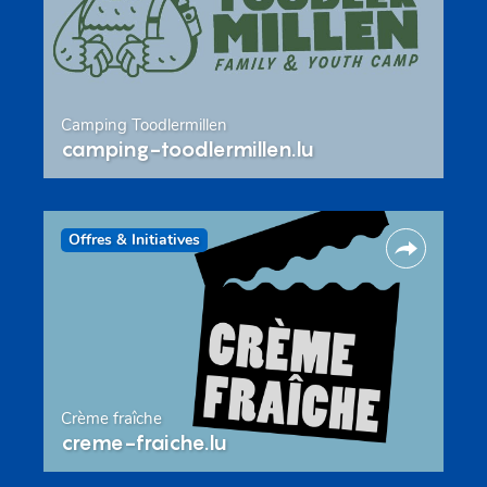
Camping Toodlermillen
camping-toodlermillen.lu
Offres & Initiatives
Crème fraîche
creme-fraiche.lu