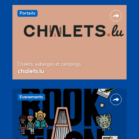
Portails
Chalets, auberges et campings
chalets.lu
Evenements