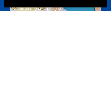
Un projet de jeunes pour jeunes
s-team.lu
Portails
Transition vers la vie active
hey.snj.lu
Portails