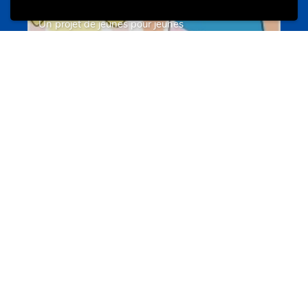
Un projet de jeunes pour jeunes
s-team.lu
Portails
Transition vers la vie active
hey.snj.lu
Portails