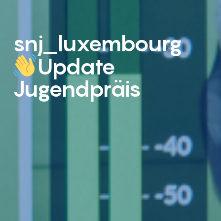
snj_luxembourg
Update
Jugendpräis