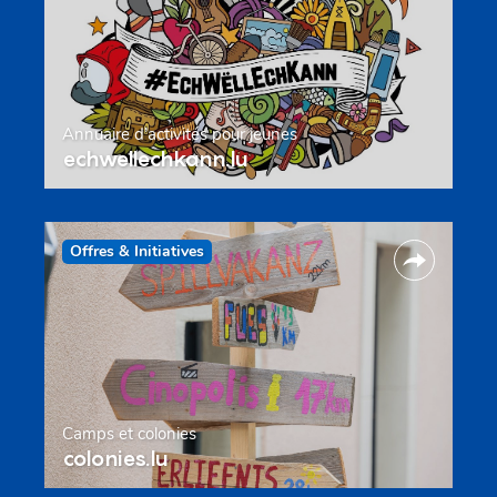
Annuaire d’activités pour jeunes
echwellechkann.lu
Offres & Initiatives
Camps et colonies
colonies.lu