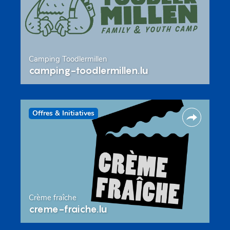
Camping Toodlermillen
camping-toodlermillen.lu
Offres & Initiatives
Crème fraîche
creme-fraiche.lu