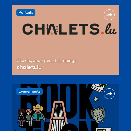
Portails
Chalets, auberges et campings
chalets.lu
Evenements