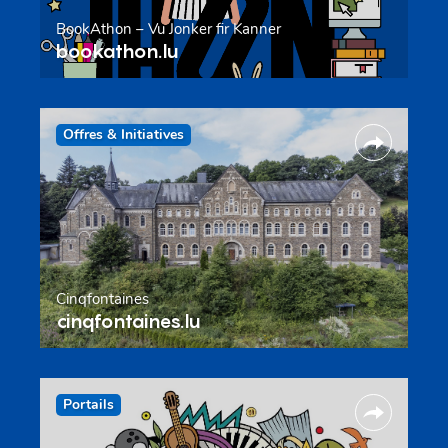
BookAthon – Vu Jonker fir Kanner
bookathon.lu
Offres & Initiatives
Cinqfontaines
cinqfontaines.lu
Portails