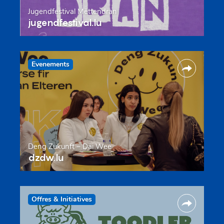
Jugendfestival Mëttendran
jugendfestival.lu
Evenements
Deng Zukunft – Däi Wee
dzdw.lu
Offres & Initiatives