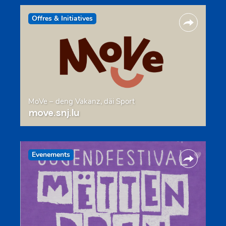
Offres & Initiatives
MoVe – deng Vakanz, däi Sport
move.snj.lu
Evenements