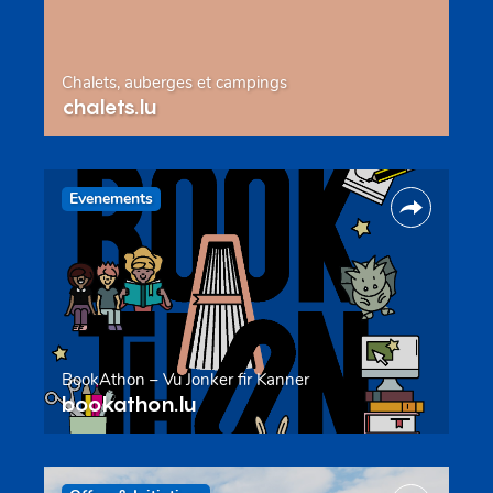
Chalets, auberges et campings
chalets.lu
Evenements
BookAthon – Vu Jonker fir Kanner
bookathon.lu