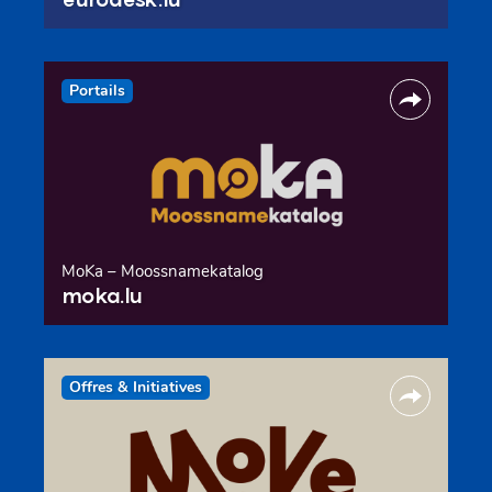
Portails
MoKa – Moossnamekatalog
moka.lu
Offres & Initiatives