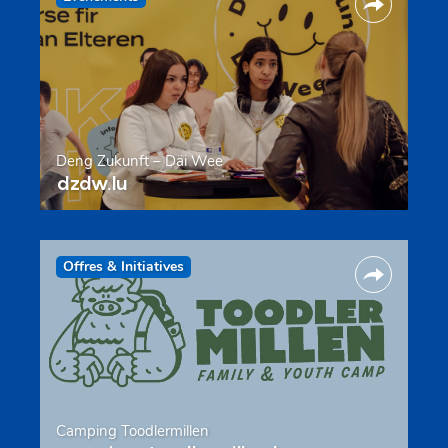
Deng Zukunft – Däi Wee
dzdw.lu
Offres & Initiatives
Camping Toodlermillen