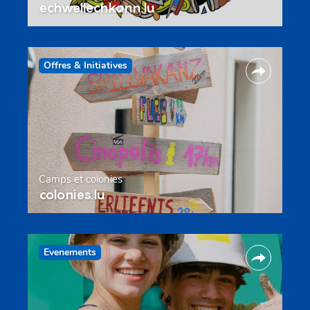
echwellechkann.lu
Offres & Initiatives
Camps et colonies
colonies.lu
Evenements