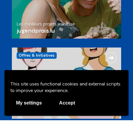
Les meilleurs projets jeunesse
jugendprais.lu
Offres & Initiatives
This site uses functional cookies and external scripts
to improve your experience.
My settings
Accept
Un projet de jeunes pour jeunes
s-team.lu