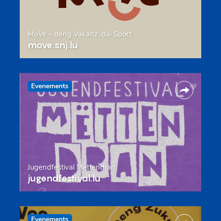
MoVe – deng Vakanz, däi Sport
move.snj.lu
Evenements
Jugendfestival Mëttendran
jugendfestival.lu
Evenements