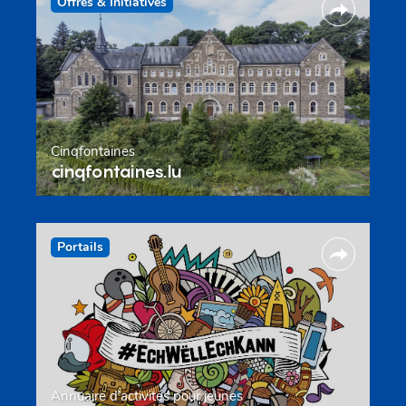
Offres & Initiatives
Cinqfontaines
cinqfontaines.lu
Portails
Annuaire d’activités pour jeunes