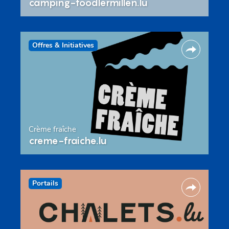
camping-toodlermillen.lu
Offres & Initiatives
Crème fraîche
creme-fraiche.lu
Portails