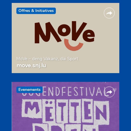
Offres & Initiatives
MoVe – deng Vakanz, däi Sport
move.snj.lu
Evenements