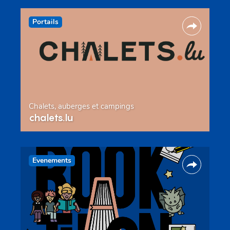
Portails
Chalets, auberges et campings
chalets.lu
Evenements