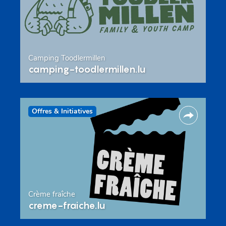
Camping Toodlermillen
camping-toodlermillen.lu
Offres & Initiatives
Crème fraîche
creme-fraiche.lu