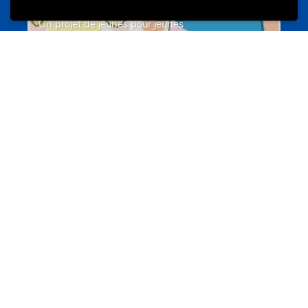
Un projet de jeunes pour jeunes
s-team.lu
Portails
Transition vers la vie active
hey.snj.lu
Portails