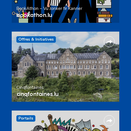
BookAthon – Vu Jonker fir Kanner
bookathon.lu
Offres & Initiatives
Cinqfontaines
cinqfontaines.lu
Portails