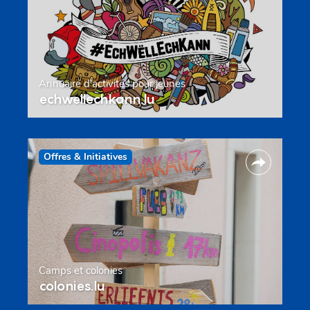
Annuaire d’activités pour jeunes
echwellechkann.lu
Offres & Initiatives
Camps et colonies
colonies.lu