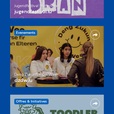
Jugendfestival Mëttendran
jugendfestival.lu
Evenements
Deng Zukunft – Däi Wee
dzdw.lu
Offres & Initiatives