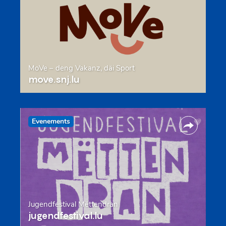
MoVe – deng Vakanz, däi Sport
move.snj.lu
Evenements
Jugendfestival Mëttendran
jugendfestival.lu