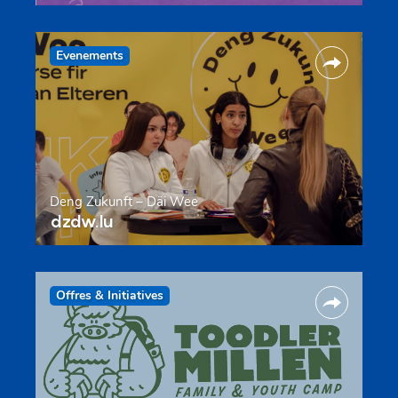
Evenements
Deng Zukunft – Däi Wee
dzdw.lu
Offres & Initiatives