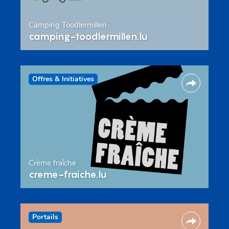
Camping Toodlermillen
camping-toodlermillen.lu
Offres & Initiatives
Crème fraîche
creme-fraiche.lu
Portails