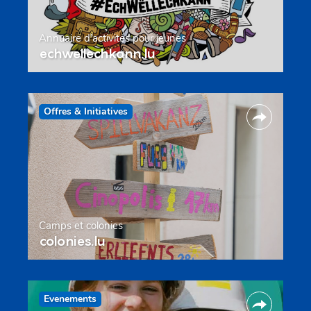
Annuaire d’activités pour jeunes
echwellechkann.lu
Offres & Initiatives
Camps et colonies
colonies.lu
Evenements