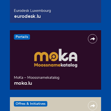
Eurodesk Luxembourg
eurodesk.lu
Portails
MoKa – Moossnamekatalog
moka.lu
Offres & Initiatives