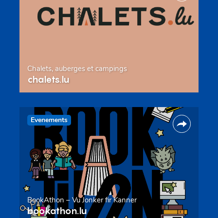
Chalets, auberges et campings
chalets.lu
Evenements
BookAthon – Vu Jonker fir Kanner
bookathon.lu