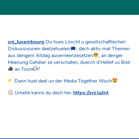
snj_luxembourg
Du hues Loscht u gesellschaftlechen
Diskussiounen deelzehuelen🗯, dech aktiv mat Themen
aus dengem Alldag auserneenzesetzen
, an denger
Meenung Gehéier ze verschafen, duerch d’Hëllef vu Bild
an Toun
?
Dann huel deel un der Media Together Woch
Umelle kanns du dech hei:
https://snj.lu/mt