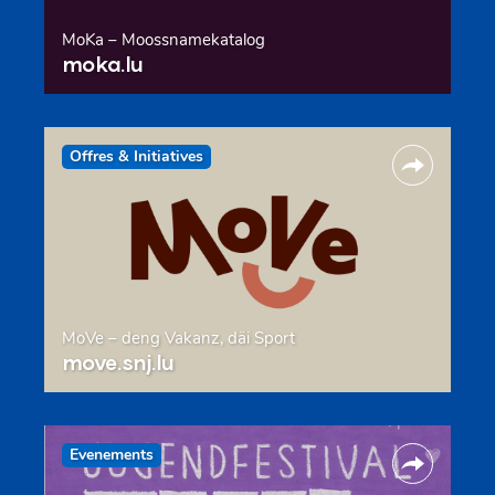
MoKa – Moossnamekatalog
moka.lu
Offres & Initiatives
MoVe – deng Vakanz, däi Sport
move.snj.lu
Evenements