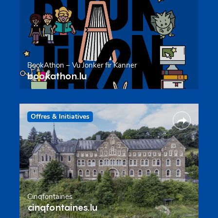
BookAthon – Vu Jonker fir Kanner
bookathon.lu
Offres & Initiatives
Cinqfontaines
cinqfontaines.lu