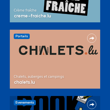
Crème fraîche
creme-fraiche.lu
Portails
Chalets, auberges et campings
chalets.lu
Evenements