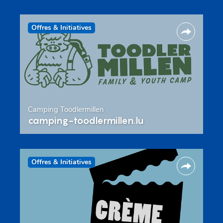
Offres & Initiatives
Camping Toodlermillen
camping-toodlermillen.lu
Offres & Initiatives