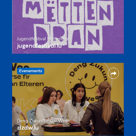
Jugendfestival Mëttendran
jugendfestival.lu
Evenements
Deng Zukunft – Däi Wee
dzdw.lu