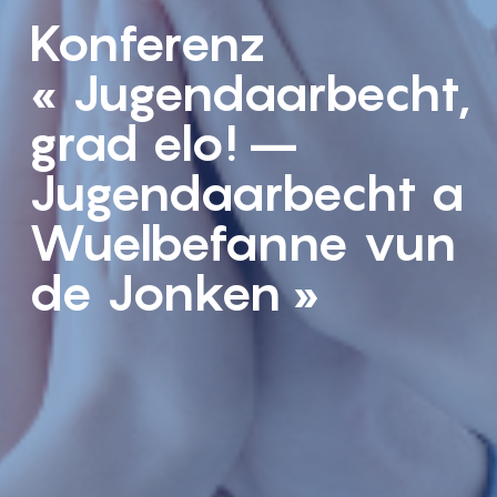
Konferenz
« Jugendaarbecht,
grad elo! –
Jugendaarbecht a
Wuelbefanne vun
de Jonken »