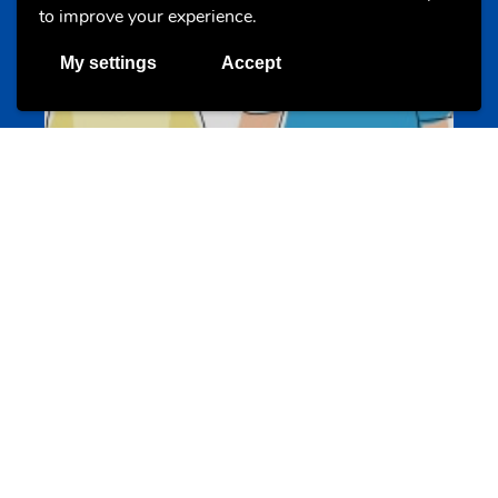
to improve your experience.
My settings
Accept
Un projet de jeunes pour jeunes
s-team.lu
Portails
Transition vers la vie active
hey.snj.lu