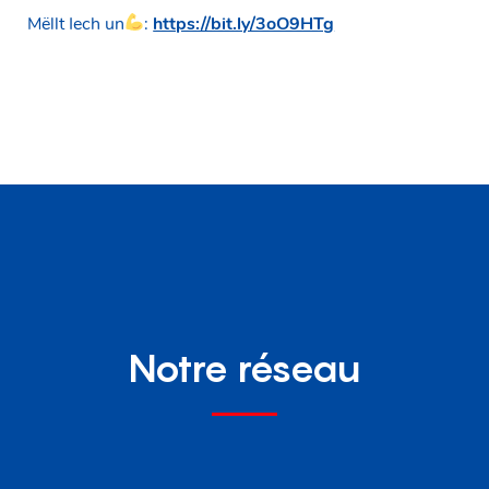
Mëllt Iech un
:
https://bit.ly/3oO9HTg
Notre réseau