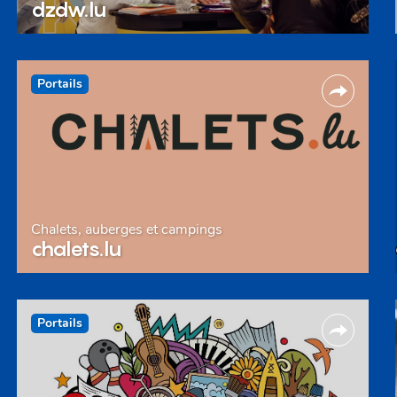
dzdw.lu
Portails
Chalets, auberges et campings
chalets.lu
Portails