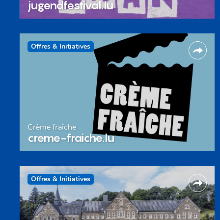
jugendfestival.lu
Offres & Initiatives
Crème fraîche
creme-fraiche.lu
Offres & Initiatives