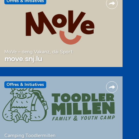
Offres & Initiatives
MoVe – deng Vakanz, däi Sport
move.snj.lu
Offres & Initiatives
Camping Toodlermillen