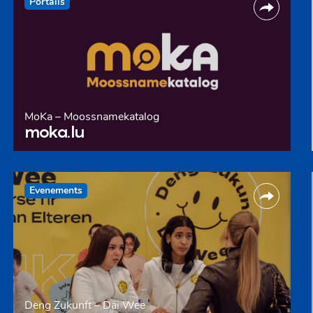
Portails
MoKa – Moossnamekatalog
moka.lu
Evenements
Deng Zukunft – Däi Wee