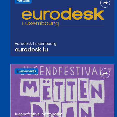
Portails
Eurodesk Luxembourg
eurodesk.lu
Evenements
Jugendfestival Mëttendran