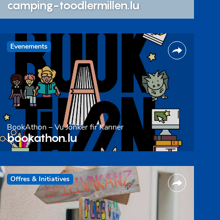
camping-toodlermillen.lu
Evenements
BookAthon – Vu Jonker fir Kanner
bookathon.lu
Offres & Initiatives