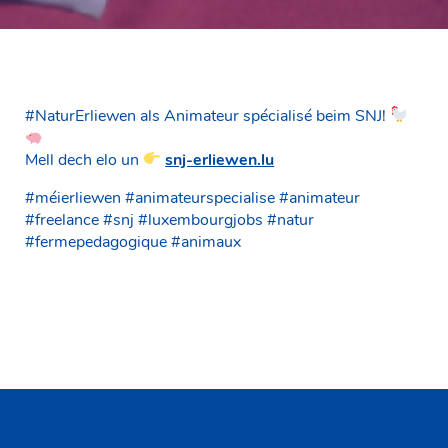
#NaturErliewen als Animateur spécialisé beim SNJ!
Mell dech elo un
snj-erliewen.lu
#méierliewen #animateurspecialise #animateur
#freelance #snj #luxembourgjobs #natur
#fermepedagogique #animaux