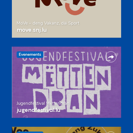
MoVe – deng Vakanz, däi Sport
move.snj.lu
Evenements
Jugendfestival Mëttendran
jugendfestival.lu