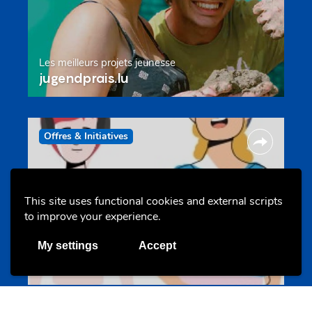
Les meilleurs projets jeunesse
jugendprais.lu
Offres & Initiatives
This site uses functional cookies and external scripts
to improve your experience.
My settings
Accept
Un projet de jeunes pour jeunes
s-team.lu