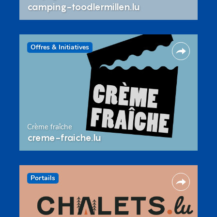
camping-toodlermillen.lu
Offres & Initiatives
Crème fraîche
creme-fraiche.lu
Portails