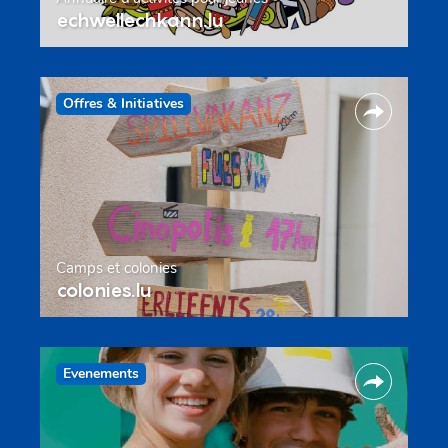
echwellechkann.lu
Offres & Initiatives
Camps et colonies
colonies.lu
Evenements