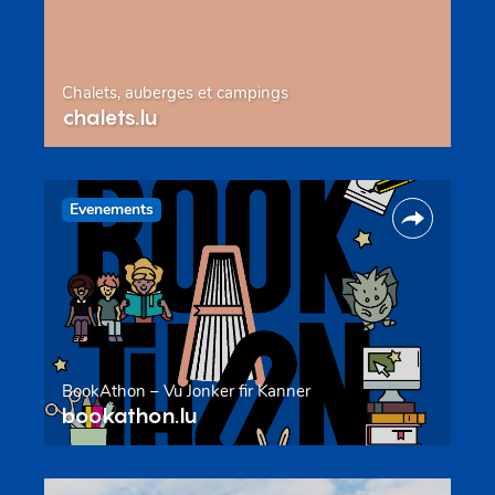
Chalets, auberges et campings
chalets.lu
Evenements
BookAthon – Vu Jonker fir Kanner
bookathon.lu