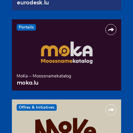
eurodesk.lu
Portails
MoKa – Moossnamekatalog
moka.lu
Offres & Initiatives