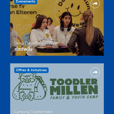
Evenements
Deng Zukunft – Däi Wee
dzdw.lu
Offres & Initiatives
Camping Toodlermillen