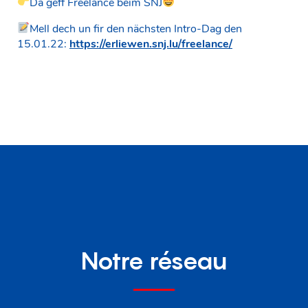
Da gëff Freelance beim SNJ
Mell dech un fir den nächsten Intro-Dag den
15.01.22:
https://erliewen.snj.lu/freelance/
Notre réseau