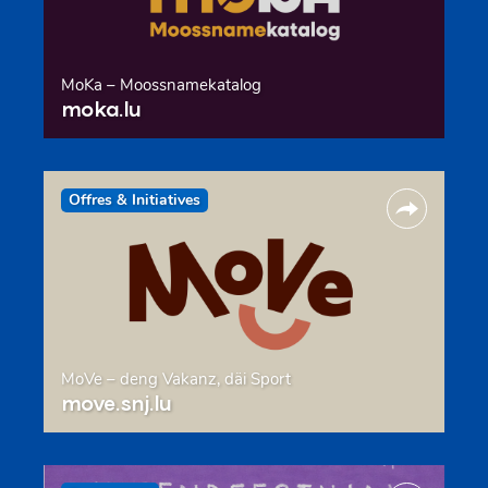
MoKa – Moossnamekatalog
moka.lu
Offres & Initiatives
MoVe – deng Vakanz, däi Sport
move.snj.lu