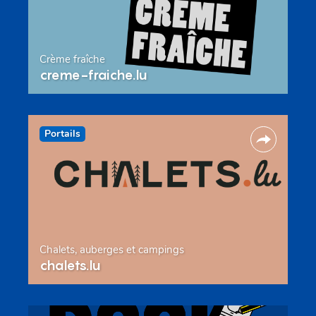
Crème fraîche
creme-fraiche.lu
Portails
Chalets, auberges et campings
chalets.lu