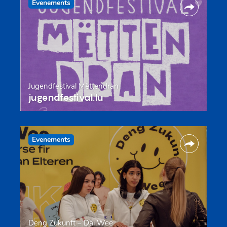
Evenements
Jugendfestival Mëttendran
jugendfestival.lu
Evenements
Deng Zukunft – Däi Wee