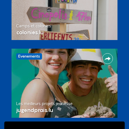
Camps et colonies
colonies.lu
Evenements
Les meilleurs projets jeunesse
jugendprais.lu