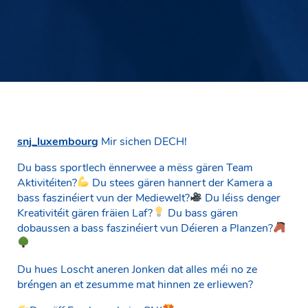
snj_luxembourg
Mir sichen DECH!
Du bass sportlech ënnerwee a mëss gären Team
Aktivitéiten?
Du stees gären hannert der Kamera a
bass faszinéiert vun der Mediewelt?
Du léiss denger
Kreativitéit gären fräien Laf?
Du bass gären
dobaussen a bass faszinéiert vun Déieren a Planzen?
Du hues Loscht aneren Jonken dat alles méi no ze
bréngen an et zesumme mat hinnen ze erliewen?