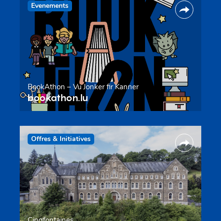
Evenements
BookAthon – Vu Jonker fir Kanner
bookathon.lu
Offres & Initiatives
Cinqfontaines