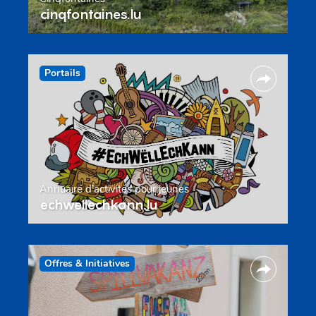
cinqfontaines.lu
Portails
Annuaire d’activités pour jeunes
echwellechkann.lu
Offres & Initiatives