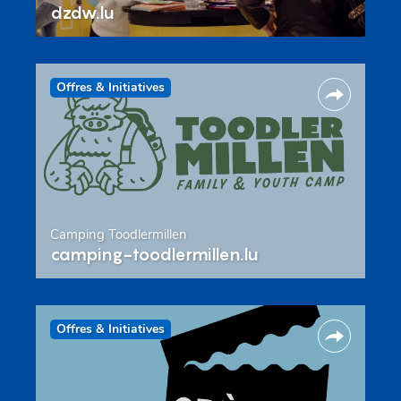
dzdw.lu
Offres & Initiatives
Camping Toodlermillen
camping-toodlermillen.lu
Offres & Initiatives