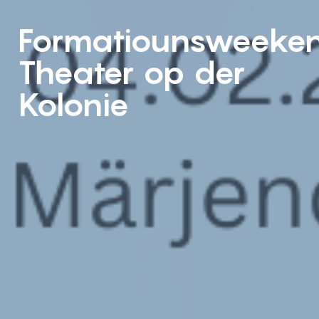
Formatiounsweeken
Theater op der
Kolonie