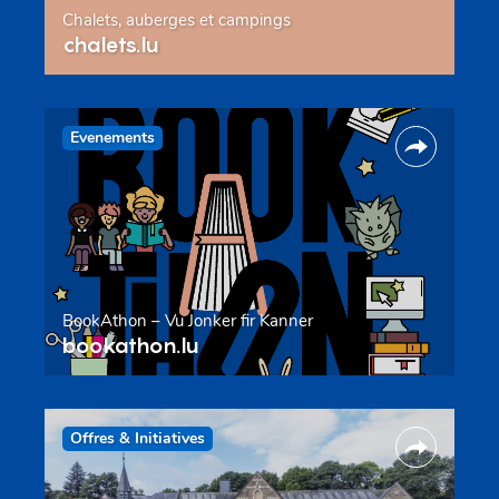
Chalets, auberges et campings
chalets.lu
Evenements
BookAthon – Vu Jonker fir Kanner
bookathon.lu
Offres & Initiatives