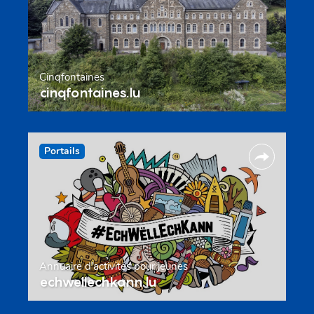
Cinqfontaines
cinqfontaines.lu
Portails
Annuaire d’activités pour jeunes
echwellechkann.lu