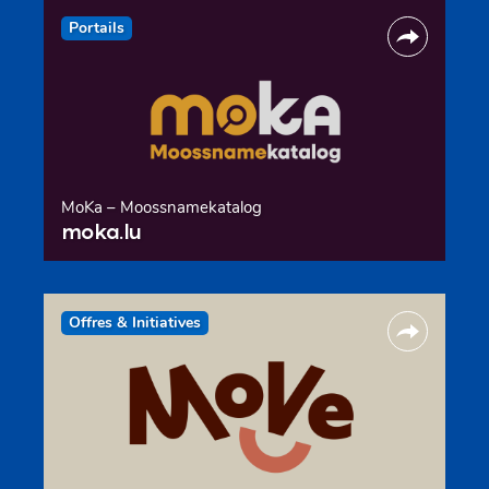
Portails
MoKa – Moossnamekatalog
moka.lu
Offres & Initiatives