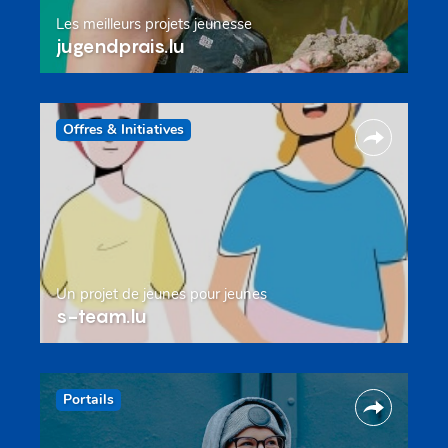
Les meilleurs projets jeunesse
jugendprais.lu
Offres & Initiatives
Un projet de jeunes pour jeunes
s-team.lu
Portails