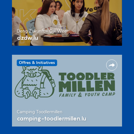
Deng Zukunft – Däi Wee
dzdw.lu
Offres & Initiatives
Camping Toodlermillen
camping-toodlermillen.lu