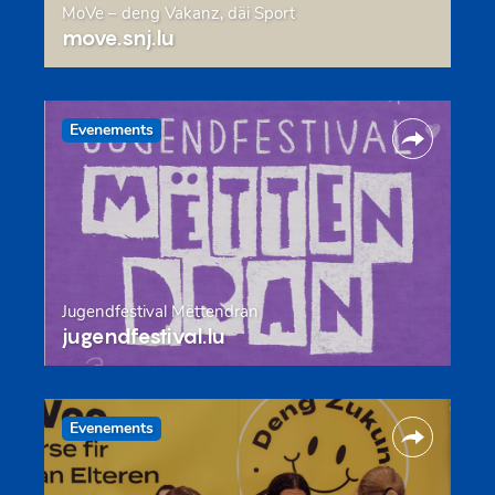
MoVe – deng Vakanz, däi Sport
move.snj.lu
Evenements
Jugendfestival Mëttendran
jugendfestival.lu
Evenements