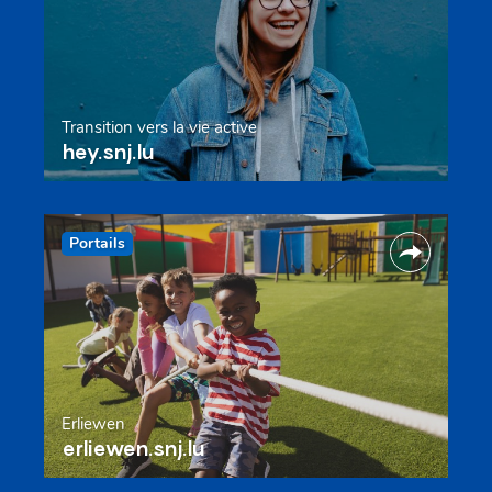
Transition vers la vie active
hey.snj.lu
Portails
Erliewen
erliewen.snj.lu