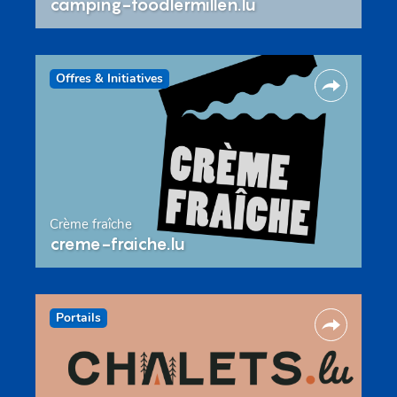
camping-toodlermillen.lu
Offres & Initiatives
Crème fraîche
creme-fraiche.lu
Portails