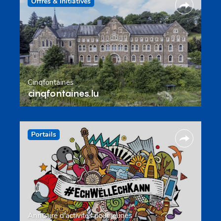
Offres & Initiatives
Cinqfontaines
cinqfontaines.lu
Portails
Annuaire d’activités pour jeunes