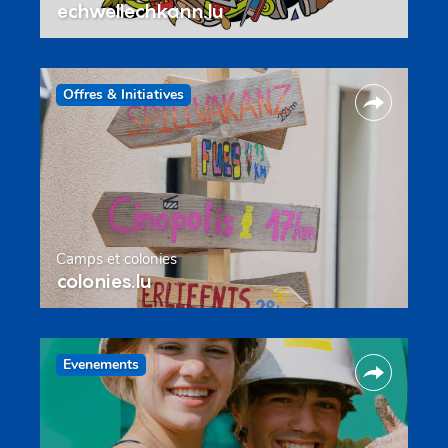
echwellechkann.lu
Offres & Initiatives
Camps et colonies
colonies.lu
Evenements