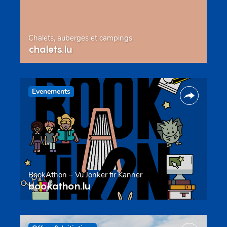
Chalets, auberges et campings
chalets.lu
Evenements
BookAthon – Vu Jonker fir Kanner
bookathon.lu