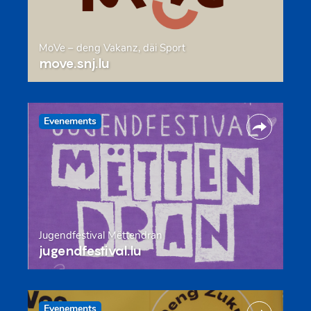
MoVe – deng Vakanz, däi Sport
move.snj.lu
Evenements
Jugendfestival Mëttendran
jugendfestival.lu
Evenements