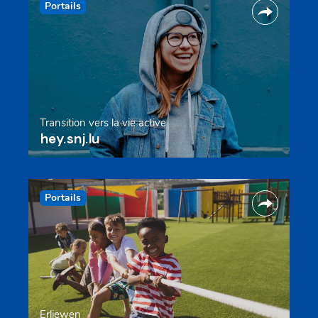
Portails
Transition vers la vie active
hey.snj.lu
Portails
Erliewen