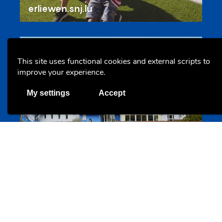
erliewen.snj.lu
Offres & Initiatives
This site uses functional cookies and external scripts to
improve your experience.
My settings
Accept
Hébergement pour jeunes adultes
maisoneisenborn.lu
Offres & Initiatives