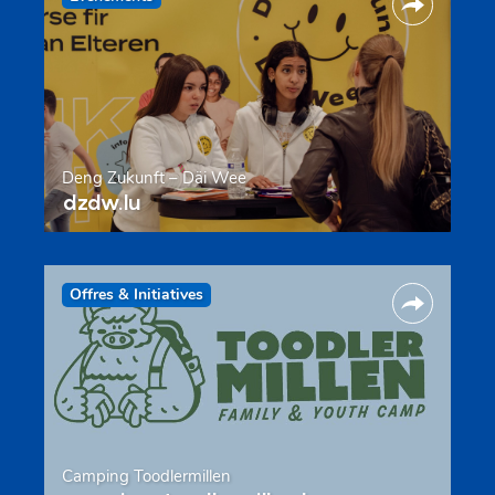
Deng Zukunft – Däi Wee
dzdw.lu
Offres & Initiatives
Camping Toodlermillen