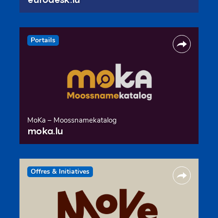
Portails
MoKa – Moossnamekatalog
moka.lu
Offres & Initiatives