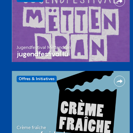
Jugendfestival Mëttendran
jugendfestival.lu
Offres & Initiatives
Crème fraîche