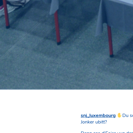
snj_luxembourg
Du s
Jonker ubitt?