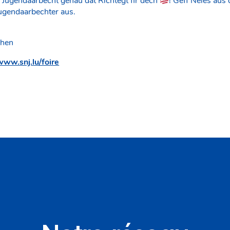
 Jugendaarbecht genau dat Richtegt fir dech
! Gëff Neies aus
ugendaarbechter aus.
0
hen
www.snj.lu/foire