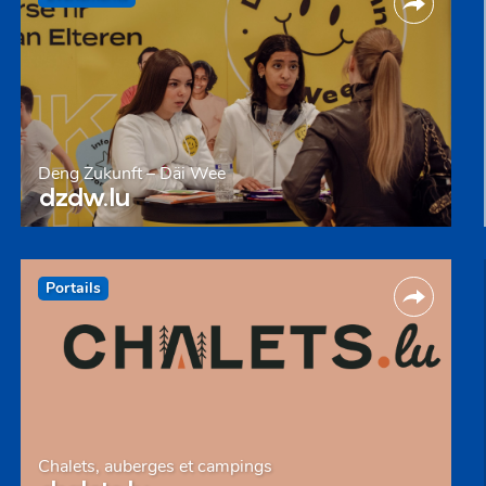
Deng Zukunft – Däi Wee
dzdw.lu
Portails
Chalets, auberges et campings