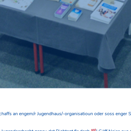
chaffs an engem/r Jugendhaus/-organisatioun oder soss enger Str