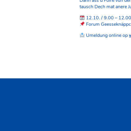
Dann ass d’Foire vun der
tausch Dech mat anere J
12.10. / 9.00 – 12.0
Forum Geesseknäppc
Umeldung online op