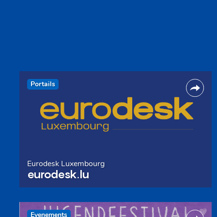
Portails
Eurodesk Luxembourg
eurodesk.lu
Evenements