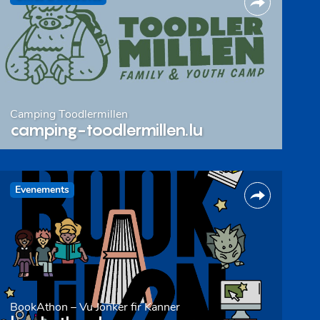
Camping Toodlermillen
camping-toodlermillen.lu
Evenements
BookAthon – Vu Jonker fir Kanner