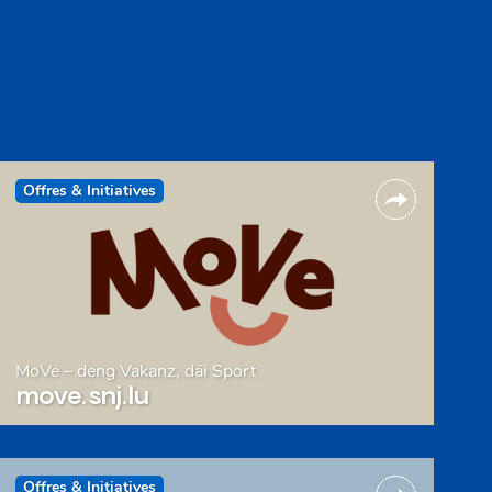
Offres & Initiatives
MoVe – deng Vakanz, däi Sport
move.snj.lu
Offres & Initiatives