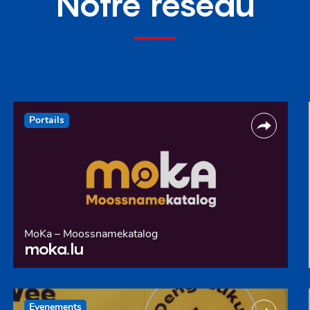
Notre réseau
Portails
MoKa – Moossnamekatalog
moka.lu
Evenements