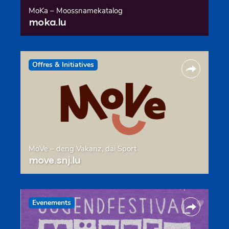
MoKa – Moossnamekatalog
moka.lu
Offres & Initiatives
MoVe – deng Vakanz, däi Sport
move.snj.lu
Evenements