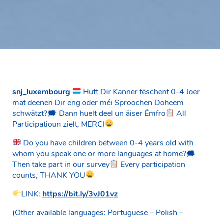
snj_luxembourg
Hutt Dir Kanner tëschent 0-4 Joer
mat deenen Dir eng oder méi Sproochen Doheem
schwätzt?🗯 Dann huelt deel un äiser Ëmfro
All
Participatioun zielt, MERCI
Do you have children between 0-4 years old with
whom you speak one or more languages at home?🗯
Then take part in our survey
Every participation
counts, THANK YOU
LINK:
https://bit.ly/3vJ01vz
(Other available languages: Portuguese – Polish –