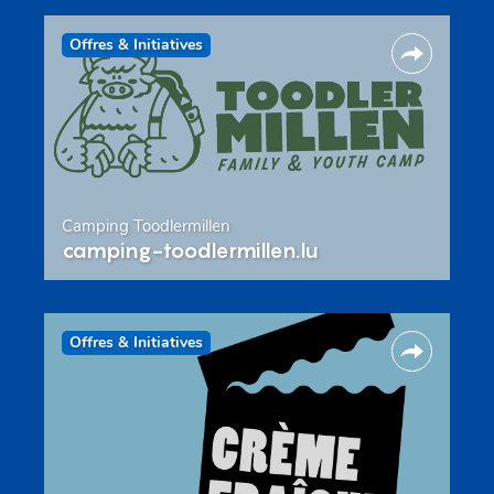
Offres & Initiatives
Camping Toodlermillen
camping-toodlermillen.lu
Offres & Initiatives