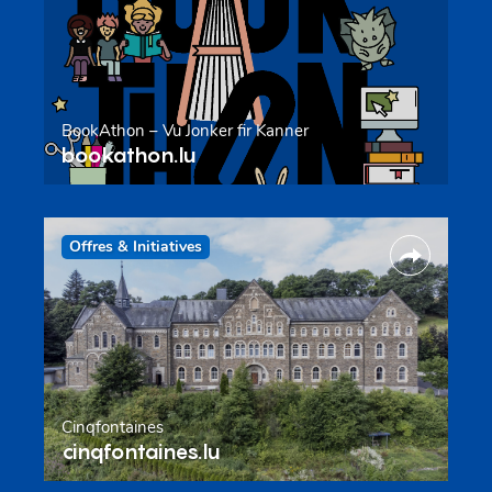
BookAthon – Vu Jonker fir Kanner
bookathon.lu
Offres & Initiatives
Cinqfontaines
cinqfontaines.lu