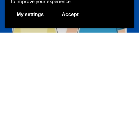
to improve your experience.
My settings
Accept
Un projet de jeunes pour jeunes
s-team.lu
Portails
Transition vers la vie active
hey.snj.lu