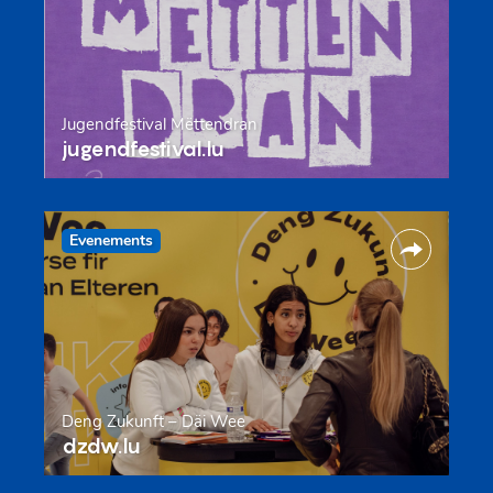
Jugendfestival Mëttendran
jugendfestival.lu
Evenements
Deng Zukunft – Däi Wee
dzdw.lu