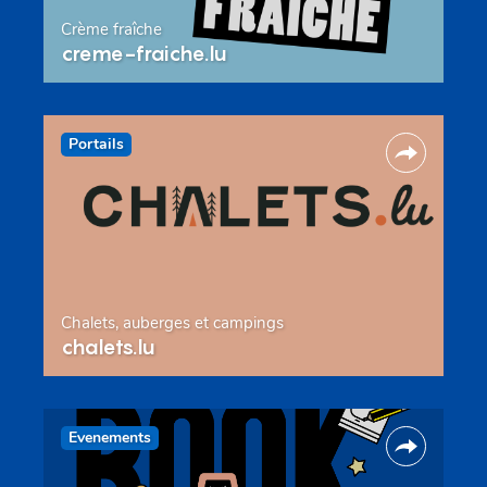
Crème fraîche
creme-fraiche.lu
Portails
Chalets, auberges et campings
chalets.lu
Evenements