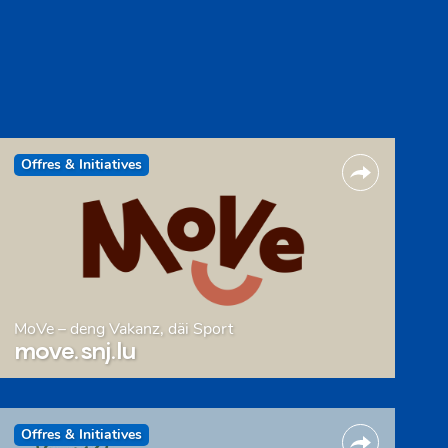
Offres & Initiatives
MoVe – deng Vakanz, däi Sport
move.snj.lu
Offres & Initiatives