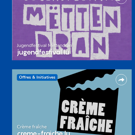
Jugendfestival Mëttendran
jugendfestival.lu
Offres & Initiatives
Crème fraîche
creme-fraiche.lu