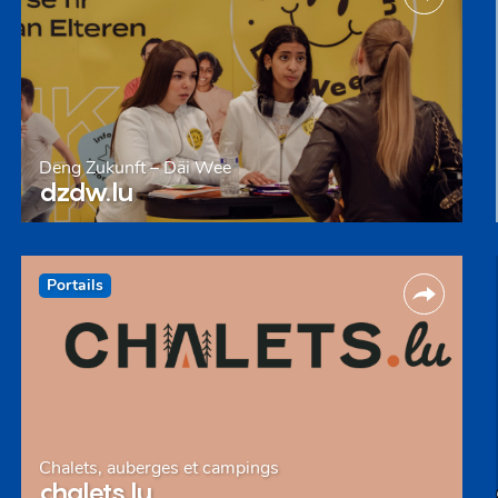
Deng Zukunft – Däi Wee
dzdw.lu
Portails
Chalets, auberges et campings
chalets.lu