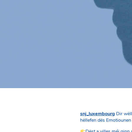
snj_luxembourg
Dir wël
hëllefen dës Emotiounen
Dëst a villes méi ginn