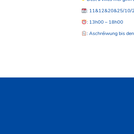
: 11&12&20&25/10/
: 13h00 – 18h00
: Aschréiwung bis de