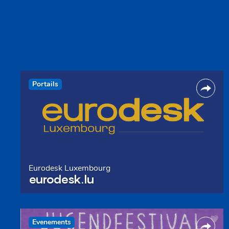
Portails
Eurodesk Luxembourg
eurodesk.lu
Evenements