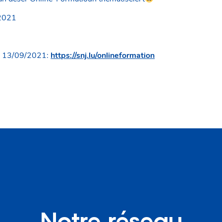
2021
n 13/09/2021:
https://snj.lu/onlineformation
Notre réseau