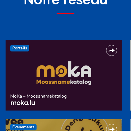
Portails
MoKa – Moossnamekatalog
moka.lu
Evenements