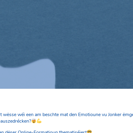
lt wësse wéi een am beschte mat den Emotioune vu Jonker ëmge
 auszedrécken?
 an dëser Online-Formatioun thematiséiert