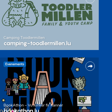
Camping Toodlermillen
camping-toodlermillen.lu
Evenements
BookAthon – Vu Jonker fir Kanner
bookathon.lu