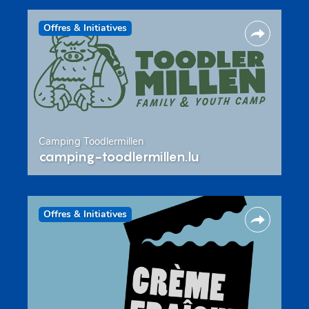
Offres & Initiatives
Camping Toodlermillen
camping-toodlermillen.lu
Offres & Initiatives