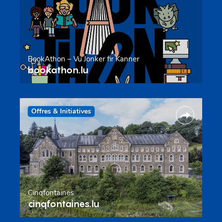
BookAthon – Vu Jonker fir Kanner
bookathon.lu
Offres & Initiatives
Cinqfontaines
cinqfontaines.lu