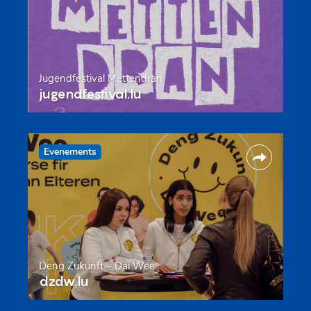
Jugendfestival Mëttendran
jugendfestival.lu
Evenements
Deng Zukunft – Däi Wee
dzdw.lu