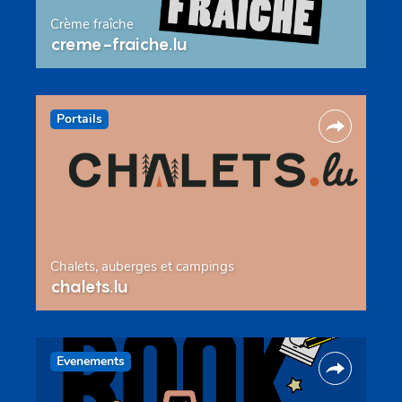
Crème fraîche
creme-fraiche.lu
Portails
Chalets, auberges et campings
chalets.lu
Evenements