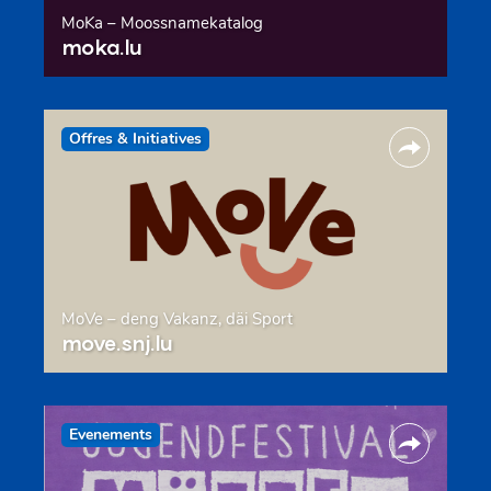
MoKa – Moossnamekatalog
moka.lu
Offres & Initiatives
MoVe – deng Vakanz, däi Sport
move.snj.lu
Evenements