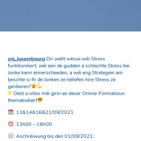
snj_luxembourg
Dir wëllt wësse wéi Stress
funktionéiert, wéi een de gudden a schlechte Stress bei
Jonke kann ënnerscheeden, a wéi eng Strategien am
beschte si fir de Jonken ze hëllefen hire Stress ze
geréieren?
Dëst a villes méi ginn an dëser Online-Formatioun
thematiséiert
: 13&14&16&21/09/2021
: 13h00 – 18h00
: Aschréiwung bis den 01/09/2021: