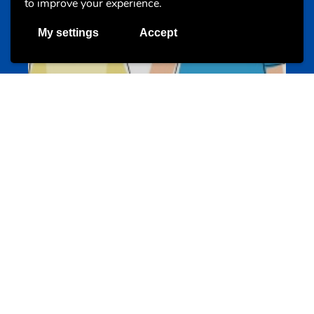
to improve your experience.
My settings
Accept
Un projet de jeunes pour jeunes
s-team.lu
Portails
Transition vers la vie active
hey.snj.lu