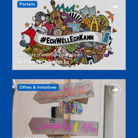
Portails
Annuaire d’activités pour jeunes
echwellechkann.lu
Offres & Initiatives
Camps et colonies