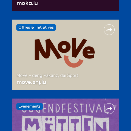
moka.lu
Offres & Initiatives
MoVe – deng Vakanz, däi Sport
move.snj.lu
Evenements