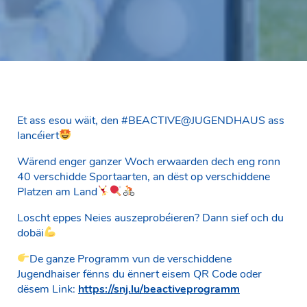
Et ass esou wäit, den #BEACTIVE@JUGENDHAUS ass
lancéiert
Wärend enger ganzer Woch erwaarden dech eng ronn
40 verschidde Sportaarten, an dëst op verschiddene
Platzen am Land
Loscht eppes Neies auszeprobéieren? Dann sief och du
dobäi
De ganze Programm vun de verschiddene
Jugendhaiser fënns du ënnert eisem QR Code oder
dësem Link:
https://snj.lu/beactiveprogramm