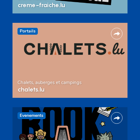
creme-fraiche.lu
Portails
Chalets, auberges et campings
chalets.lu
Evenements