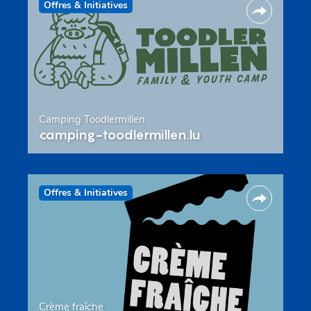
Offres & Initiatives
Camping Toodlermillen
camping-toodlermillen.lu
Offres & Initiatives
Crème fraîche