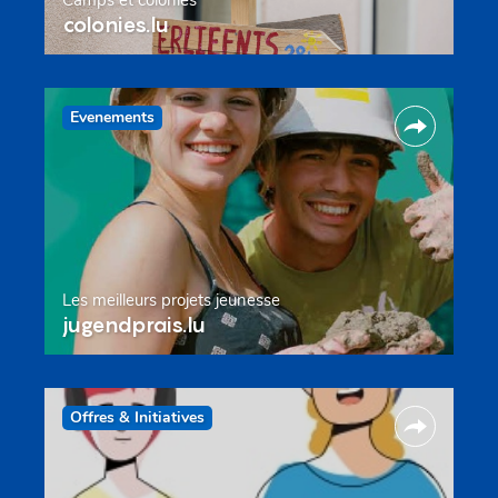
colonies.lu
Evenements
Les meilleurs projets jeunesse
jugendprais.lu
Offres & Initiatives