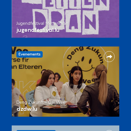
Jugendfestival Mëttendran
jugendfestival.lu
Evenements
Deng Zukunft – Däi Wee
dzdw.lu