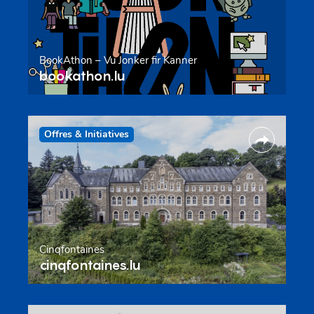
BookAthon – Vu Jonker fir Kanner
bookathon.lu
Offres & Initiatives
Cinqfontaines
cinqfontaines.lu