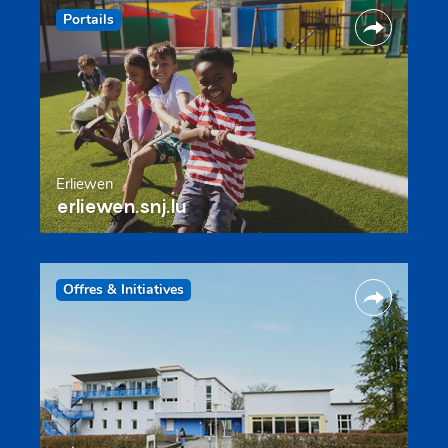
Portails
Erliewen
erliewen.snj.lu
Offres & Initiatives