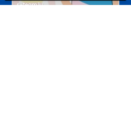
s-team.lu
Portails
Transition vers la vie active
hey.snj.lu
Portails