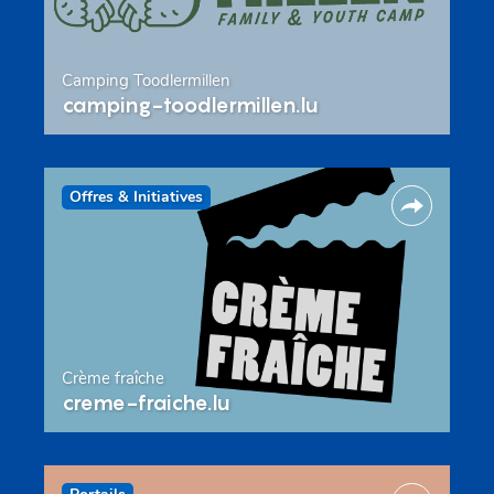
Camping Toodlermillen
camping-toodlermillen.lu
Offres & Initiatives
Crème fraîche
creme-fraiche.lu