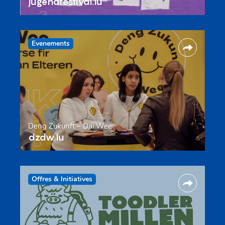
jugendfestival.lu
Evenements
Deng Zukunft – Däi Wee
dzdw.lu
Offres & Initiatives