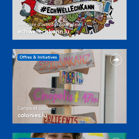
Annuaire d’activités pour jeunes
echwellechkann.lu
Offres & Initiatives
Camps et colonies
colonies.lu