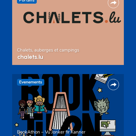
Portails
Chalets, auberges et campings
chalets.lu
Evenements
BookAthon – Vu Jonker fir Kanner