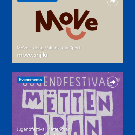
MoVe – deng Vakanz, däi Sport
move.snj.lu
Evenements
Jugendfestival Mëttendran