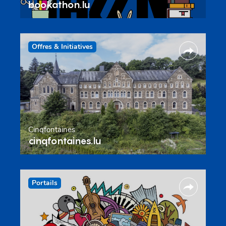
bookathon.lu
Offres & Initiatives
Cinqfontaines
cinqfontaines.lu
Portails