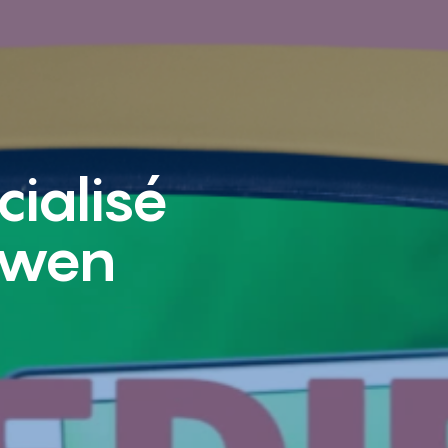
ialisé
iewen