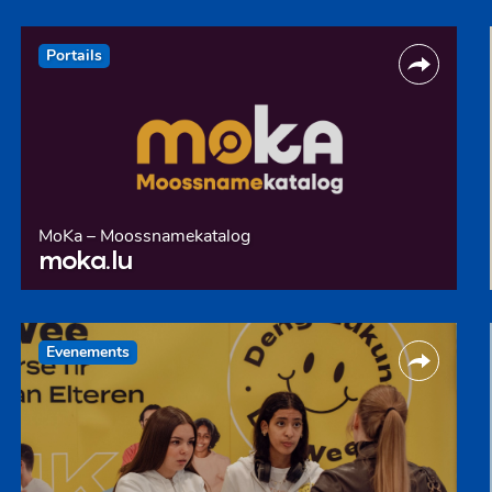
Portails
MoKa – Moossnamekatalog
moka.lu
Evenements