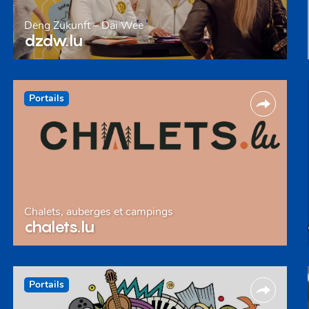
Deng Zukunft – Däi Wee
dzdw.lu
Portails
Chalets, auberges et campings
chalets.lu
Portails