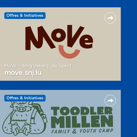
Offres & Initiatives
MoVe – deng Vakanz, däi Sport
move.snj.lu
Offres & Initiatives