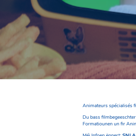
Animateurs spécialisés f
Du bass filmbegeeschtert
Formatiounen un fir Anim
Méi Infoen ënnert:
SNJ A