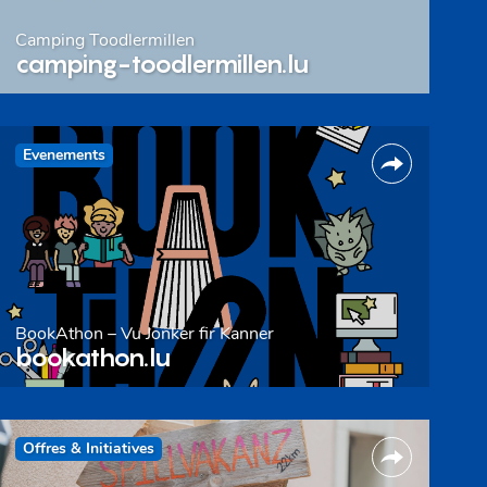
Camping Toodlermillen
camping-toodlermillen.lu
Evenements
BookAthon – Vu Jonker fir Kanner
bookathon.lu
Offres & Initiatives