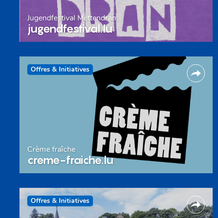
Jugendfestival Mëttendran
jugendfestival.lu
Offres & Initiatives
Crème fraîche
creme-fraiche.lu
Offres & Initiatives