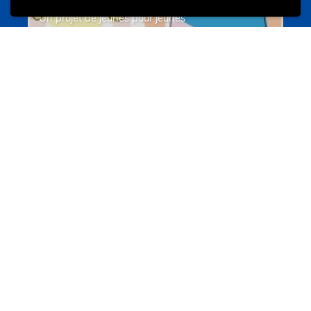
Un projet de jeunes pour jeunes
s-team.lu
Portails
Transition vers la vie active
hey.snj.lu
Portails