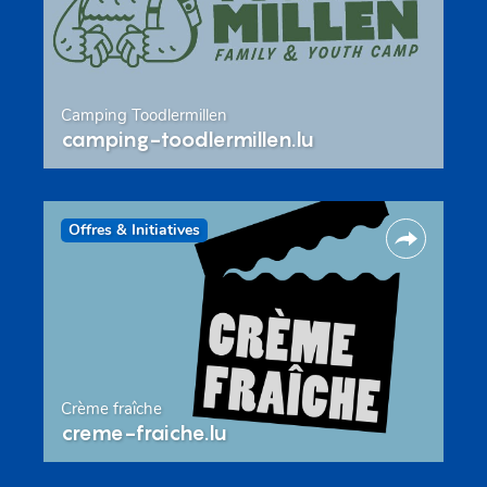
Camping Toodlermillen
camping-toodlermillen.lu
Offres & Initiatives
Crème fraîche
creme-fraiche.lu