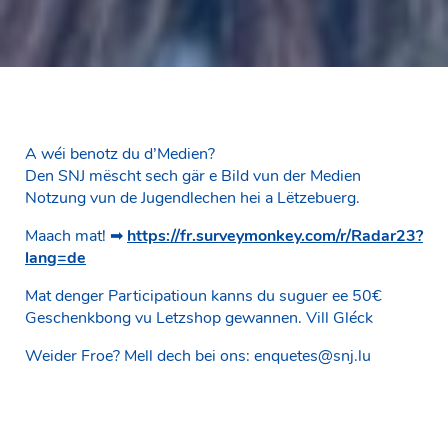
A wéi benotz du d’Medien?
Den SNJ mëscht sech gär e Bild vun der Medien
Notzung vun de Jugendlechen hei a Lëtzebuerg.
Maach mat! ➡
https://fr.surveymonkey.com/r/Radar23?
lang=de
Mat denger Participatioun kanns du suguer ee 50€
Geschenkbong vu Letzshop gewannen. Vill Gléck
Weider Froe? Mell dech bei ons: enquetes@snj.lu