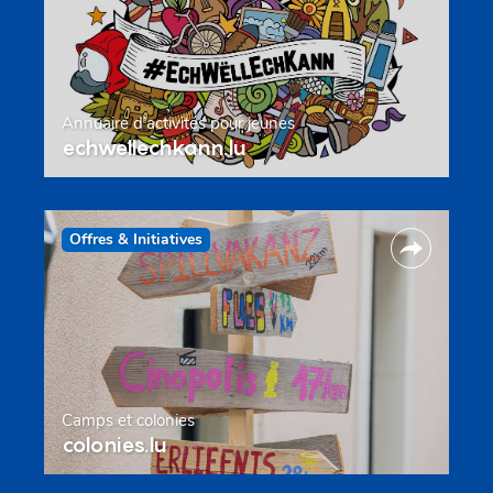
Annuaire d’activités pour jeunes
echwellechkann.lu
Offres & Initiatives
Camps et colonies
colonies.lu