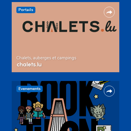
Portails
Chalets, auberges et campings
chalets.lu
Evenements