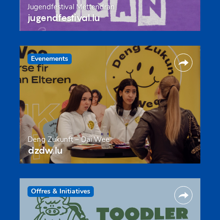
Jugendfestival Mëttendran
jugendfestival.lu
Evenements
Deng Zukunft – Däi Wee
dzdw.lu
Offres & Initiatives