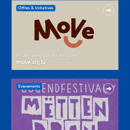
Offres & Initiatives
MoVe – deng Vakanz, däi Sport
move.snj.lu
Evenements