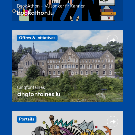
BookAthon – Vu Jonker fir Kanner
bookathon.lu
Offres & Initiatives
Cinqfontaines
cinqfontaines.lu
Portails