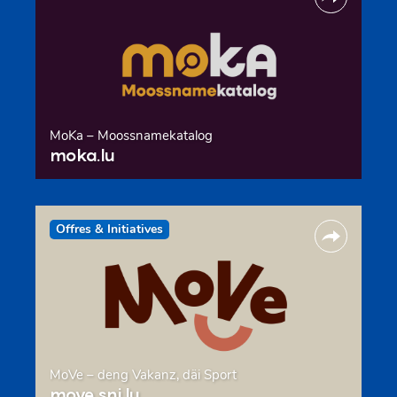
MoKa – Moossnamekatalog
moka.lu
Offres & Initiatives
MoVe – deng Vakanz, däi Sport
move.snj.lu