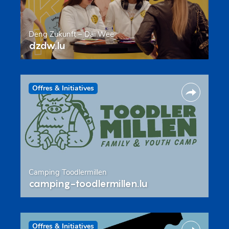
Deng Zukunft – Däi Wee
dzdw.lu
Offres & Initiatives
Camping Toodlermillen
camping-toodlermillen.lu
Offres & Initiatives