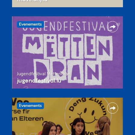
Evenements
Jugendfestival Mëttendran
jugendfestival.lu
Evenements