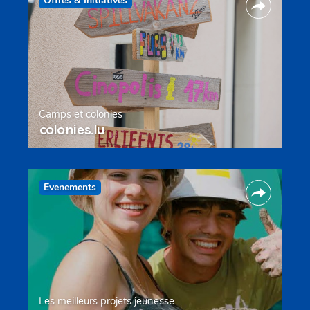
Offres & Initiatives
Camps et colonies
colonies.lu
Evenements
Les meilleurs projets jeunesse