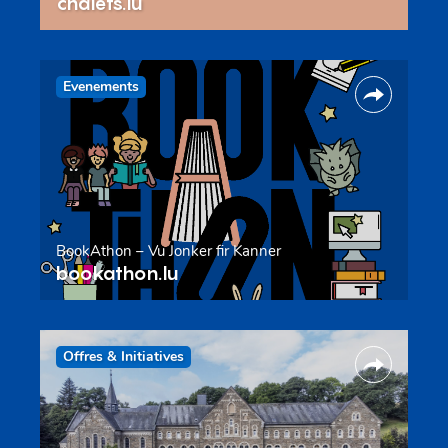
chalets.lu
Evenements
BookAthon – Vu Jonker fir Kanner
bookathon.lu
Offres & Initiatives