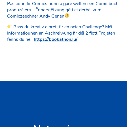
Passioun fir Comics hunn a gäre wëllen een Comicbuch
produzéiers – Ënnerstëtzung gëtt et derbäi vum
Comiczeechner Andy Genen
Bass du kreativ a prett fir en neien Challenge? Méi
Informatiounen an Aschreiwung fir déi 2 flott Projeten
fënns du hei:
https://bookathon.lu/