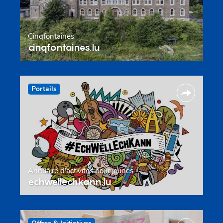
Cinqfontaines
cinqfontaines.lu
Portails
Annuaire d’activités pour jeunes
echwellechkann.lu