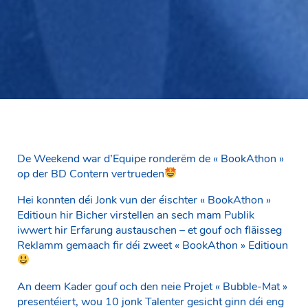
De Weekend war d’Equipe ronderëm de « BookAthon »
op der BD Contern vertrueden
Hei konnten déi Jonk vun der éischter « BookAthon »
Editioun hir Bicher virstellen an sech mam Publik
iwwert hir Erfarung austauschen – et gouf och fläisseg
Reklamm gemaach fir déi zweet « BookAthon » Editioun
An deem Kader gouf och den neie Projet « Bubble-Mat »
presentéiert, wou 10 jonk Talenter gesicht ginn déi eng