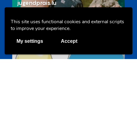
jugendprais.lu
This site uses functional cookies and external scripts
to improve your experience.
Offres & Initiatives
My settings
Accept
Un projet de jeunes pour jeunes
s-team.lu
Portails