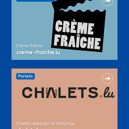
Crème fraîche
creme-fraiche.lu
Portails
Chalets, auberges et campings