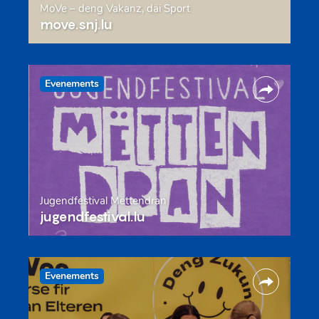
MoVe – deng Vakanz, däi Sport
move.snj.lu
Evenements
Jugendfestival Mëttendran
jugendfestival.lu
Evenements