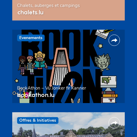
Chalets, auberges et campings
chalets.lu
Evenements
BookAthon – Vu Jonker fir Kanner
bookathon.lu
Offres & Initiatives