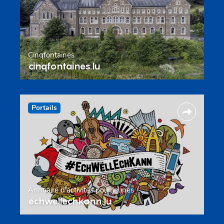
Cinqfontaines
cinqfontaines.lu
Portails
Annuaire d’activités pour jeunes
echwellechkann.lu