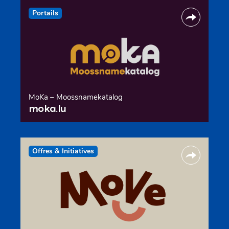
Portails
MoKa – Moossnamekatalog
moka.lu
Offres & Initiatives