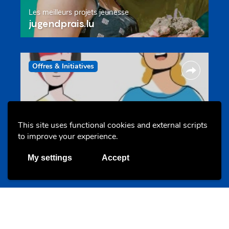
Les meilleurs projets jeunesse
jugendprais.lu
Offres & Initiatives
This site uses functional cookies and external scripts
to improve your experience.
Un projet de jeunes pour jeunes
My settings
Accept
s-team.lu
Portails