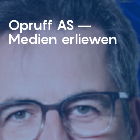
Opruff AS –
Medien erliewen