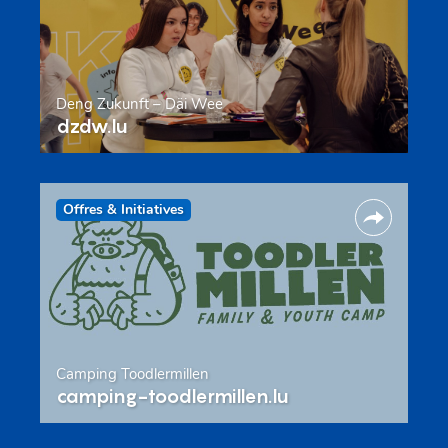
Deng Zukunft – Däi Wee
dzdw.lu
Offres & Initiatives
Camping Toodlermillen
camping-toodlermillen.lu