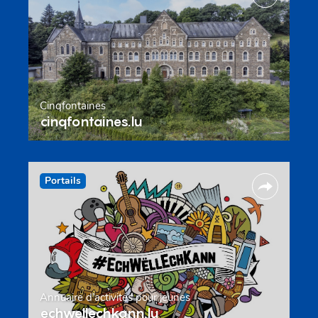
Cinqfontaines
cinqfontaines.lu
Portails
Annuaire d’activités pour jeunes
echwellechkann.lu