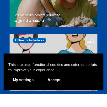
Les meilleurs projets jeunesse
jugendprais.lu
Offres & Initiatives
This site uses functional cookies and external scripts
to improve your experience.
Un projet de jeunes pour jeunes
My settings
Accept
s-team.lu
Portails