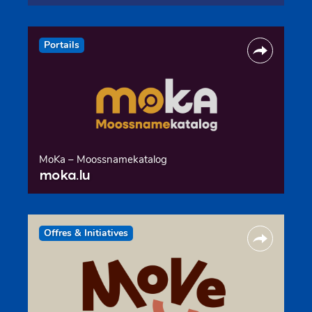
Portails
MoKa – Moossnamekatalog
moka.lu
Offres & Initiatives