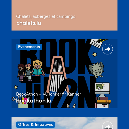
Chalets, auberges et campings
chalets.lu
Evenements
BookAthon – Vu Jonker fir Kanner
bookathon.lu
Offres & Initiatives