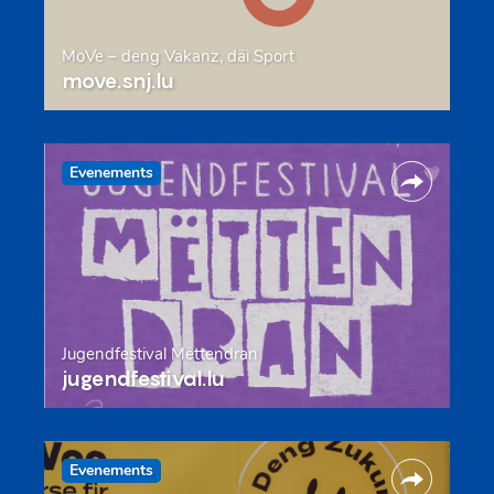
MoVe – deng Vakanz, däi Sport
move.snj.lu
Evenements
Jugendfestival Mëttendran
jugendfestival.lu
Evenements