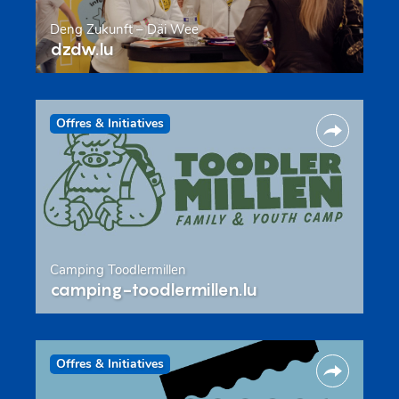
Deng Zukunft – Däi Wee
dzdw.lu
Offres & Initiatives
Camping Toodlermillen
camping-toodlermillen.lu
Offres & Initiatives