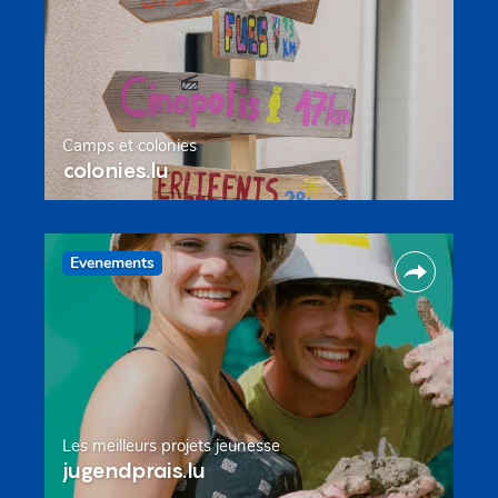
Camps et colonies
colonies.lu
Evenements
Les meilleurs projets jeunesse
jugendprais.lu