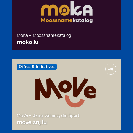
MoKa – Moossnamekatalog
moka.lu
Offres & Initiatives
MoVe – deng Vakanz, däi Sport
move.snj.lu