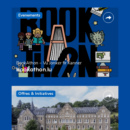
Evenements
BookAthon – Vu Jonker fir Kanner
bookathon.lu
Offres & Initiatives