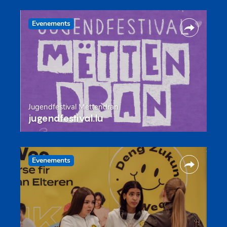
Evenements
Jugendfestival Mëttendran
jugendfestival.lu
Evenements