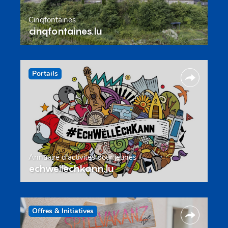
Cinqfontaines
cinqfontaines.lu
Portails
Annuaire d’activités pour jeunes
echwellechkann.lu
Offres & Initiatives