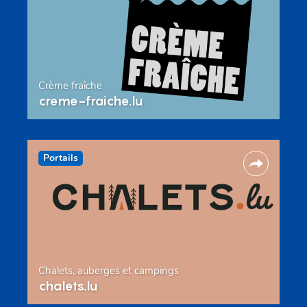
Crème fraîche
creme-fraiche.lu
Portails
Chalets, auberges et campings
chalets.lu