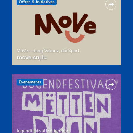
Offres & Initiatives
MoVe – deng Vakanz, däi Sport
move.snj.lu
Evenements
Jugendfestival Mëttendran