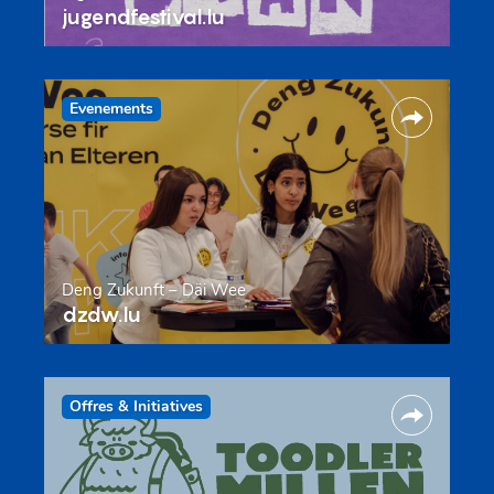
jugendfestival.lu
Evenements
Deng Zukunft – Däi Wee
dzdw.lu
Offres & Initiatives