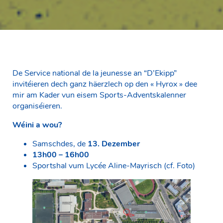
De Service national de la jeunesse an “D’Ekipp”
invitéieren dech ganz häerzlech op den « Hyrox » dee
mir am Kader vun eisem Sports-Adventskalenner
organiséieren.
Wéini a wou?
Samschdes, de
13. Dezember
13h00 – 16h00
Sportshal vum Lycée Aline-Mayrisch (cf. Foto)