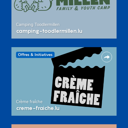
Camping Toodlermillen
camping-toodlermillen.lu
Offres & Initiatives
Crème fraîche
creme-fraiche.lu