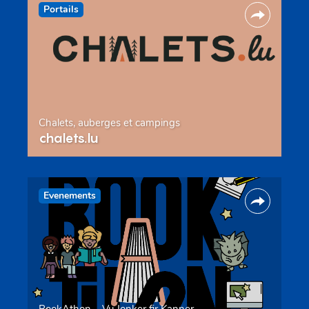
Portails
Chalets, auberges et campings
chalets.lu
Evenements
BookAthon – Vu Jonker fir Kanner