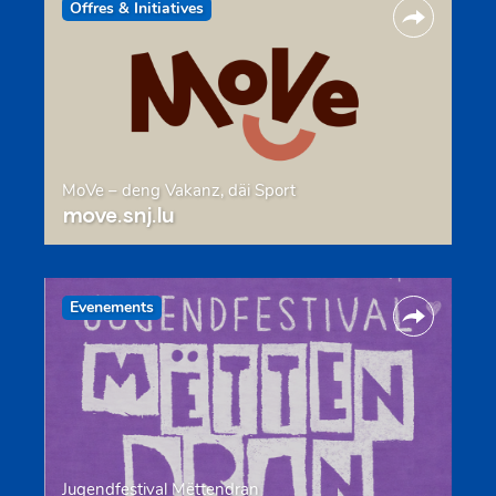
Offres & Initiatives
MoVe – deng Vakanz, däi Sport
move.snj.lu
Evenements
Jugendfestival Mëttendran