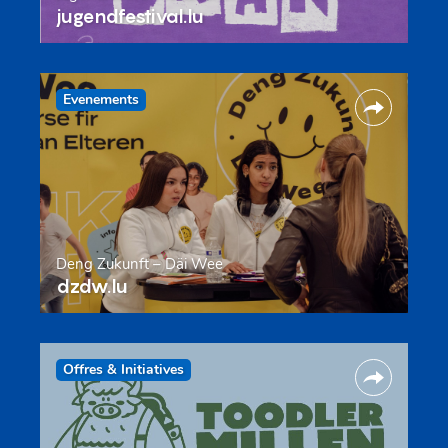
jugendfestival.lu
Evenements
Deng Zukunft – Däi Wee
dzdw.lu
Offres & Initiatives