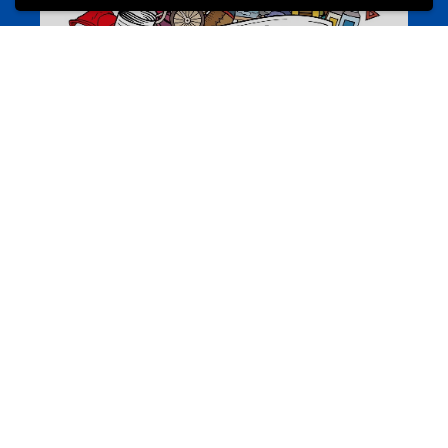
Annuaire d’activités pour jeunes
echwellechkann.lu
Offres & Initiatives
Camps et colonies
colonies.lu