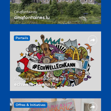
Cinqfontaines
cinqfontaines.lu
Portails
Annuaire d’activités pour jeunes
echwellechkann.lu
Offres & Initiatives