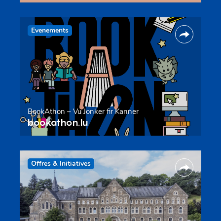
Evenements
BookAthon – Vu Jonker fir Kanner
bookathon.lu
Offres & Initiatives