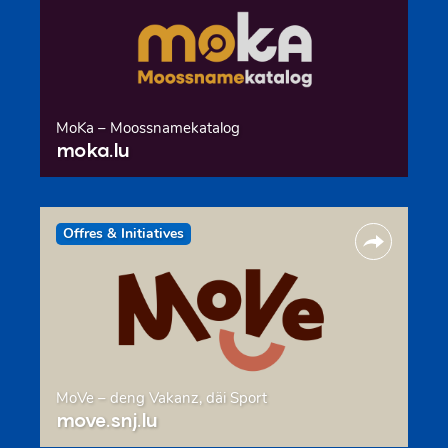
MoKa – Moossnamekatalog
moka.lu
Offres & Initiatives
MoVe – deng Vakanz, däi Sport
move.snj.lu