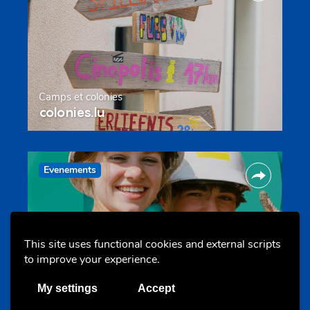
Camps et colonies
colonies.lu
Evenements
This site uses functional cookies and external scripts
to improve your experience.
Les meilleurs projets jeunesse
My settings
Accept
jugendprais.lu