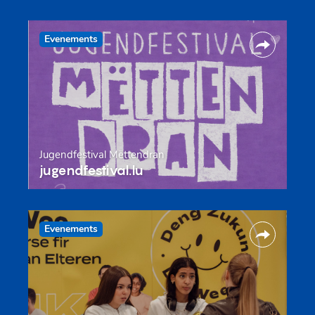
Evenements
Jugendfestival Mëttendran
jugendfestival.lu
Evenements