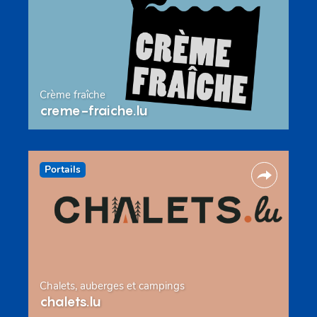
Crème fraîche
creme-fraiche.lu
Portails
Chalets, auberges et campings
chalets.lu