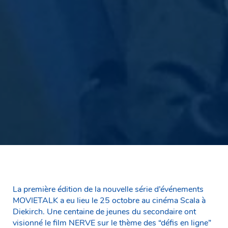
La première édition de la nouvelle série d’événements
MOVIETALK a eu lieu le 25 octobre au cinéma Scala à
Diekirch. Une centaine de jeunes du secondaire ont
visionné le film NERVE sur le thème des “défis en ligne”