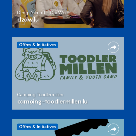
Deng Zukunft – Däi Wee
dzdw.lu
Offres & Initiatives
Camping Toodlermillen
camping-toodlermillen.lu
Offres & Initiatives