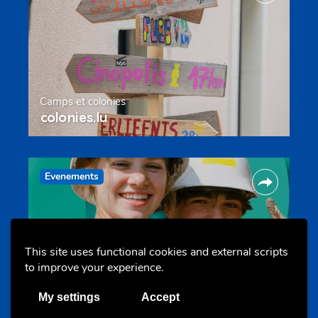
Camps et colonies
colonies.lu
Evenements
This site uses functional cookies and external scripts
to improve your experience.
Les meilleurs projets jeunesse
My settings
Accept
jugendprais.lu