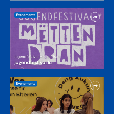
Evenements
Jugendfestival Mëttendran
jugendfestival.lu
Evenements