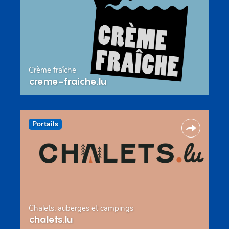
Crème fraîche
creme-fraiche.lu
Portails
Chalets, auberges et campings
chalets.lu