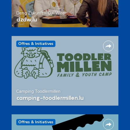
Deng Zukunft – Däi Wee
dzdw.lu
Offres & Initiatives
Camping Toodlermillen
camping-toodlermillen.lu
Offres & Initiatives