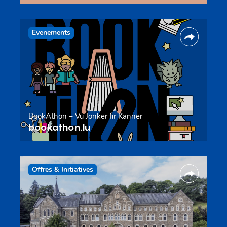
Evenements
BookAthon – Vu Jonker fir Kanner
bookathon.lu
Offres & Initiatives