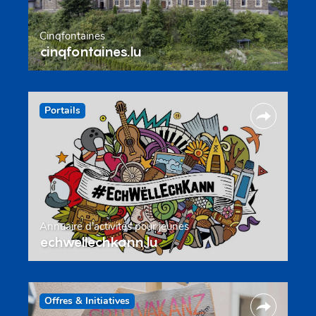
Cinqfontaines
cinqfontaines.lu
Portails
Annuaire d’activités pour jeunes
echwellechkann.lu
Offres & Initiatives