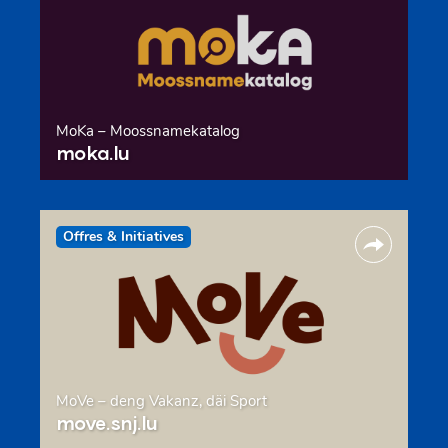
MoKa – Moossnamekatalog
moka.lu
Offres & Initiatives
MoVe – deng Vakanz, däi Sport
move.snj.lu