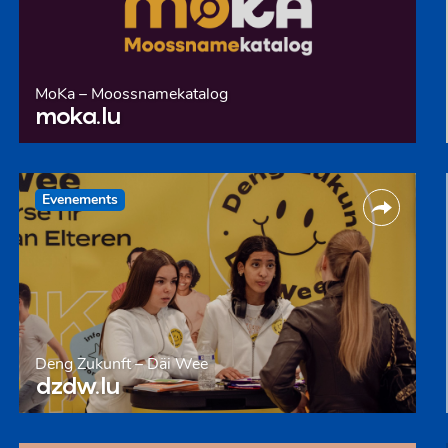
MoKa – Moossnamekatalog
moka.lu
Evenements
Deng Zukunft – Däi Wee
dzdw.lu