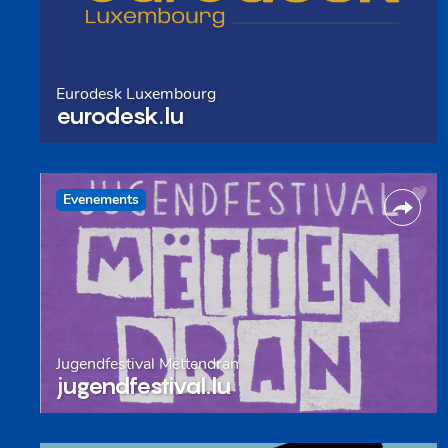
Eurodesk Luxembourg
eurodesk.lu
Evenements
Jugendfestival Mëttendran
jugendfestival.lu