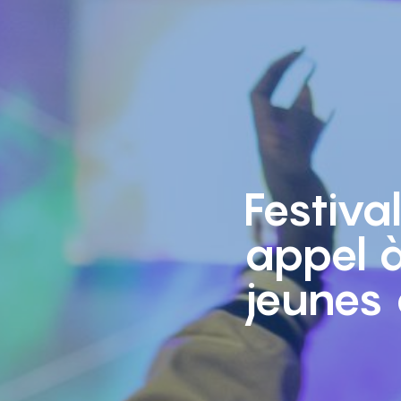
Festiva
appel à
jeunes 