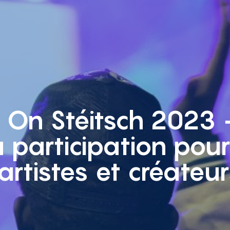
l On Stéitsch 2023 
 participation pou
artistes et créateu