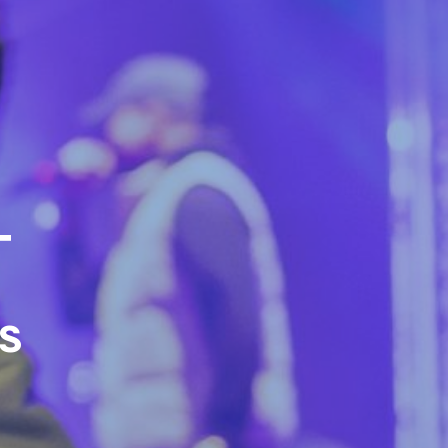
−
r
rs