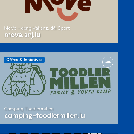
MoVe – deng Vakanz, däi Sport
move.snj.lu
Offres & Initiatives
Camping Toodlermillen
camping-toodlermillen.lu