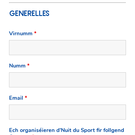
GENERELLES
Virnumm
*
Numm
*
Email
*
Ech organiséieren d'Nuit du Sport fir follgend