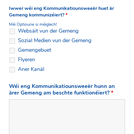
Iwwer wéi eng Kommunikatiounsweeër huet är
Gemeng kommunizéiert?
*
Méi Optioune si méiglech!
Websäit vun der Gemeng
Sozial Medien vun der Gemeng
Gemengebuet
Flyeren
Aner Kanäl
Wéi eng Kommunikatiounsweeër hunn an
ärer Gemeng am beschte funktionéiert?
*