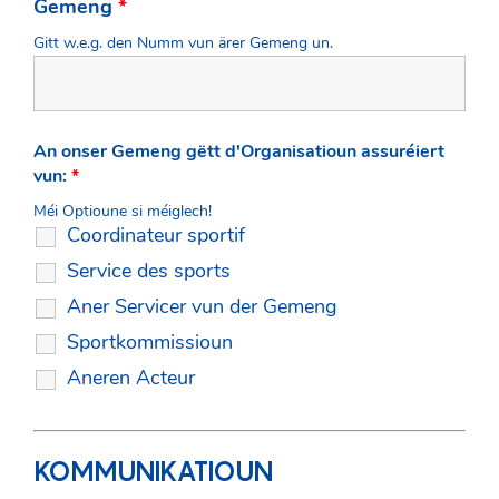
Gemeng
*
Gitt w.e.g. den Numm vun ärer Gemeng un.
An onser Gemeng gëtt d'Organisatioun assuréiert
vun:
*
Méi Optioune si méiglech!
Coordinateur sportif
Service des sports
Aner Servicer vun der Gemeng
Sportkommissioun
Aneren Acteur
KOMMUNIKATIOUN