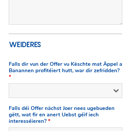
WEIDERES
Falls dir vun der Offer vu Këschte mat Äppel a
Banannen profitéiert hutt, war dir zefridden?
*
Falls déi Offer nächst Joer nees ugebueden
gëtt, wat fir en anert Uebst géif iech
interesséieren?
*