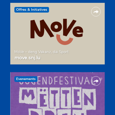
Offres & Initiatives
MoVe – deng Vakanz, däi Sport
move.snj.lu
Evenements