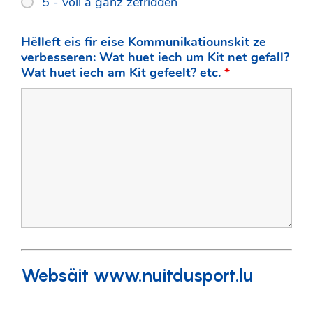
5 - voll a ganz zefridden
Hëlleft eis fir eise Kommunikatiounskit ze
verbesseren: Wat huet iech um Kit net gefall?
Wat huet iech am Kit gefeelt? etc.
*
Websäit www.nuitdusport.lu