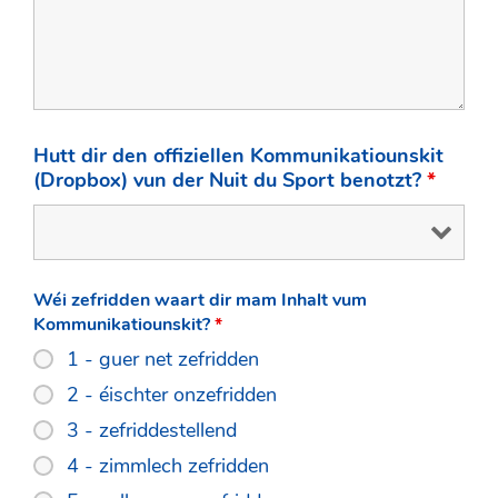
Hutt dir den offiziellen Kommunikatiounskit
(Dropbox) vun der Nuit du Sport benotzt?
*
Wéi zefridden waart dir mam Inhalt vum
Kommunikatiounskit?
*
1 - guer net zefridden
2 - éischter onzefridden
3 - zefriddestellend
4 - zimmlech zefridden