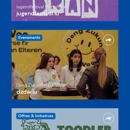
Jugendfestival Mëttendran
jugendfestival.lu
Evenements
Deng Zukunft – Däi Wee
dzdw.lu
Offres & Initiatives