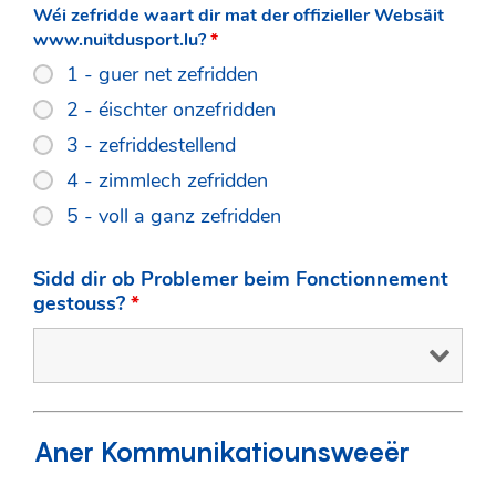
Wéi zefridde waart dir mat der offizieller Websäit
www.nuitdusport.lu?
*
1 - guer net zefridden
2 - éischter onzefridden
3 - zefriddestellend
4 - zimmlech zefridden
5 - voll a ganz zefridden
Sidd dir ob Problemer beim Fonctionnement
gestouss?
*
Aner Kommunikatiounsweeër