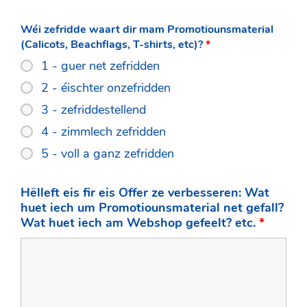
Wéi zefridde waart dir mam Promotiounsmaterial
(Calicots, Beachflags, T-shirts, etc)?
*
1 - guer net zefridden
2 - éischter onzefridden
3 - zefriddestellend
4 - zimmlech zefridden
5 - voll a ganz zefridden
Hëlleft eis fir eis Offer ze verbesseren: Wat
huet iech um Promotiounsmaterial net gefall?
Wat huet iech am Webshop gefeelt? etc.
*