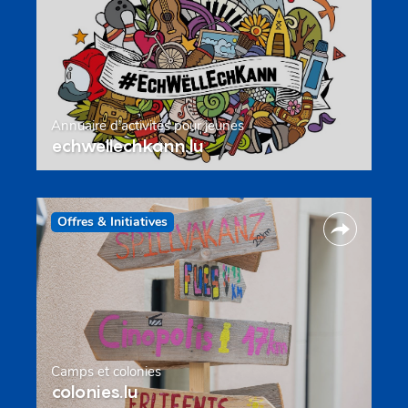
Annuaire d’activités pour jeunes
echwellechkann.lu
Offres & Initiatives
Camps et colonies
colonies.lu