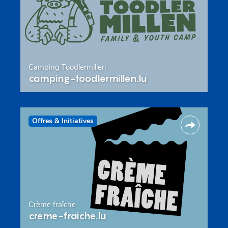
Camping Toodlermillen
camping-toodlermillen.lu
Offres & Initiatives
Crème fraîche
creme-fraiche.lu