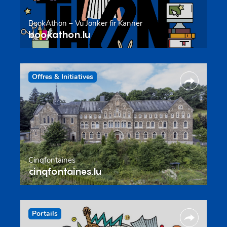
BookAthon – Vu Jonker fir Kanner
bookathon.lu
Offres & Initiatives
Cinqfontaines
cinqfontaines.lu
Portails