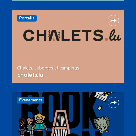
Portails
Chalets, auberges et campings
chalets.lu
Evenements