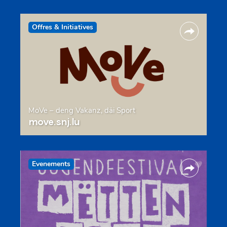
Offres & Initiatives
MoVe – deng Vakanz, däi Sport
move.snj.lu
Evenements