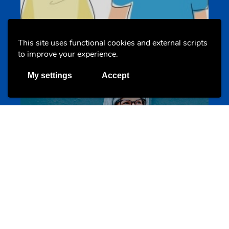
Un projet de jeunes pour jeunes
s-team.lu
This site uses functional cookies and external scripts
to improve your experience.
My settings
Accept
Portails
Transition vers la vie active
hey.snj.lu
Portails