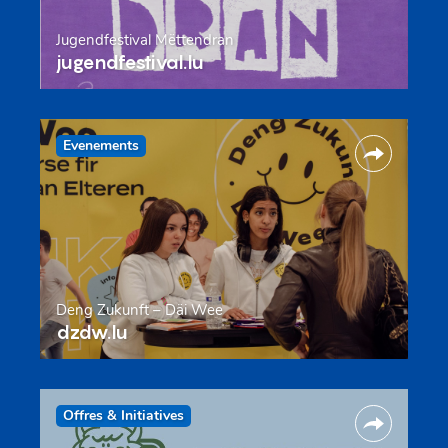
Jugendfestival Mëttendran
jugendfestival.lu
Evenements
Deng Zukunft – Däi Wee
dzdw.lu
Offres & Initiatives