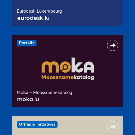
Eurodesk Luxembourg
eurodesk.lu
Portails
MoKa – Moossnamekatalog
moka.lu
Offres & Initiatives