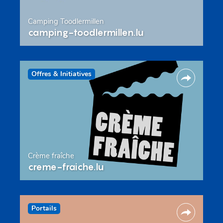
Camping Toodlermillen
camping-toodlermillen.lu
Offres & Initiatives
Crème fraîche
creme-fraiche.lu
Portails