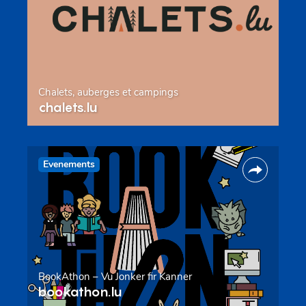
Chalets, auberges et campings
chalets.lu
Evenements
BookAthon – Vu Jonker fir Kanner
bookathon.lu