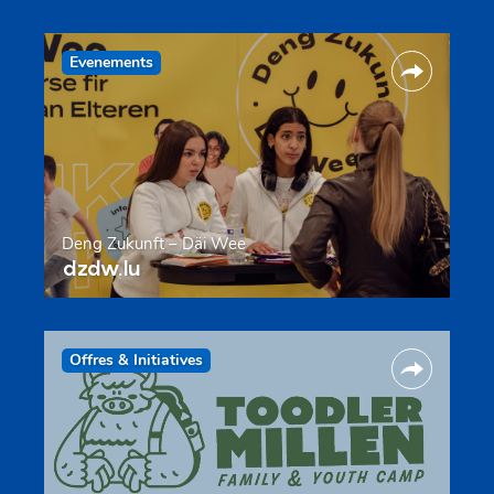
Evenements
Deng Zukunft – Däi Wee
dzdw.lu
Offres & Initiatives