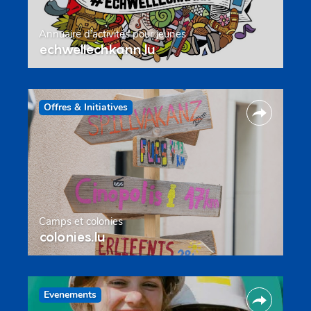
Annuaire d’activités pour jeunes
echwellechkann.lu
Offres & Initiatives
Camps et colonies
colonies.lu
Evenements