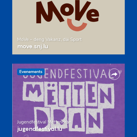
MoVe – deng Vakanz, däi Sport
move.snj.lu
Evenements
Jugendfestival Mëttendran
jugendfestival.lu