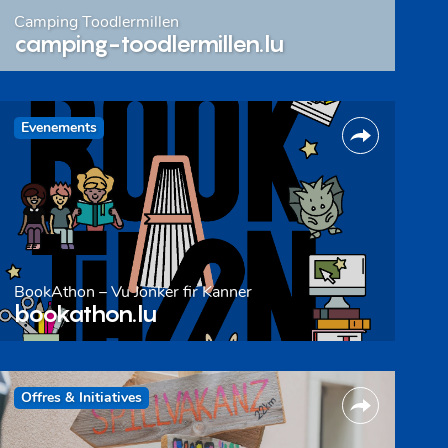
Camping Toodlermillen
camping-toodlermillen.lu
Evenements
BookAthon – Vu Jonker fir Kanner
bookathon.lu
Offres & Initiatives