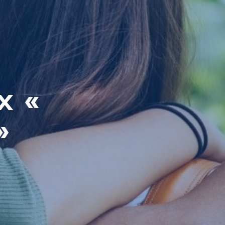
x «
»