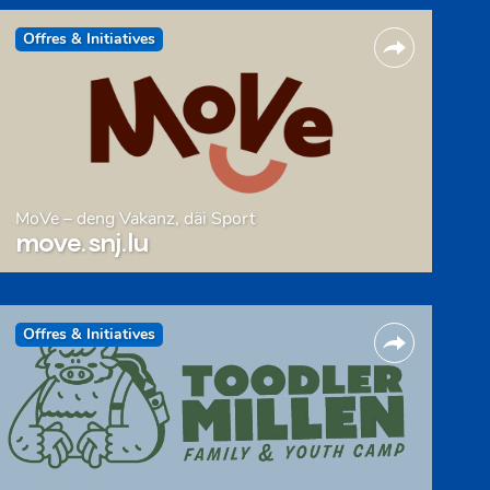
Offres & Initiatives
MoVe – deng Vakanz, däi Sport
move.snj.lu
Offres & Initiatives