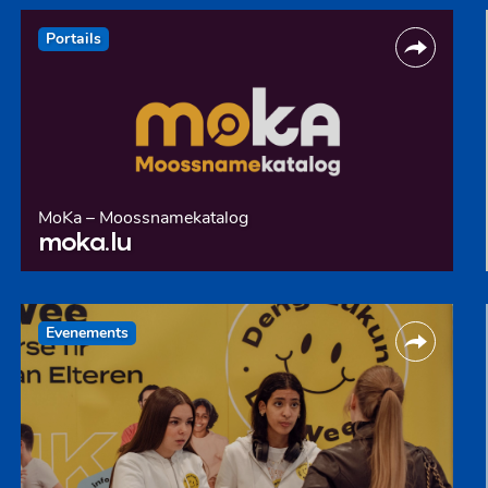
Portails
MoKa – Moossnamekatalog
moka.lu
Evenements