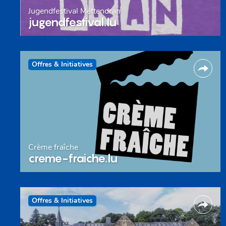
Jugendfestival Mëttendran
jugendfestival.lu
Offres & Initiatives
Crème fraîche
creme-fraiche.lu
Offres & Initiatives