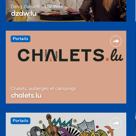
Deng Zukunft – Däi Wee
dzdw.lu
Portails
Chalets, auberges et campings
chalets.lu
Portails