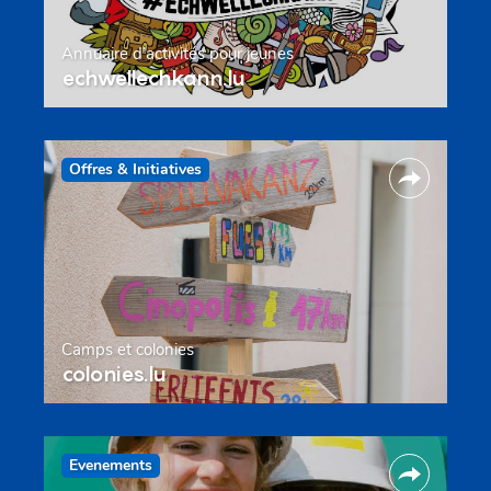
Annuaire d’activités pour jeunes
echwellechkann.lu
Offres & Initiatives
Camps et colonies
colonies.lu
Evenements