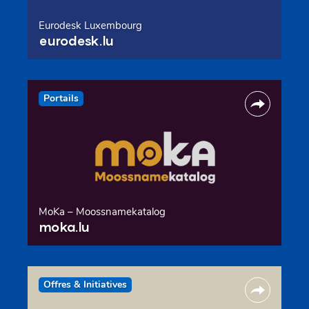
Eurodesk Luxembourg
eurodesk.lu
Portails
MoKa – Moossnamekatalog
moka.lu
Offres & Initiatives