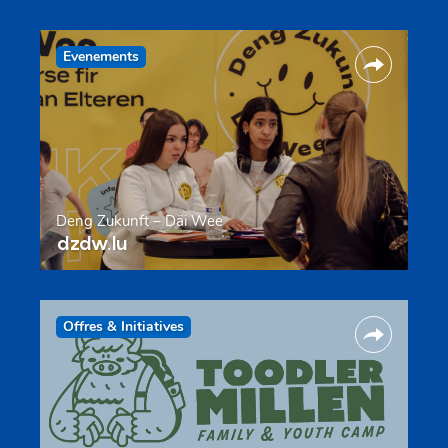
Evenements
Deng Zukunft – Däi Wee
dzdw.lu
Offres & Initiatives