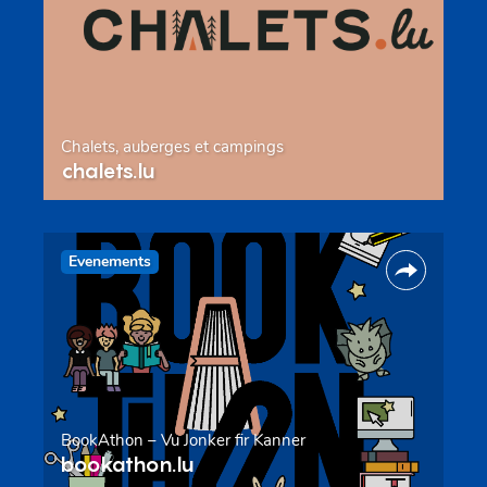
Chalets, auberges et campings
chalets.lu
Evenements
BookAthon – Vu Jonker fir Kanner
bookathon.lu