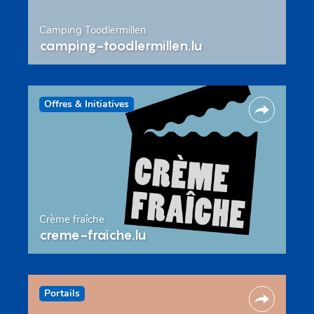
Camping Toodlermillen
camping-toodlermillen.lu
Offres & Initiatives
Crème fraîche
creme-fraiche.lu
Portails