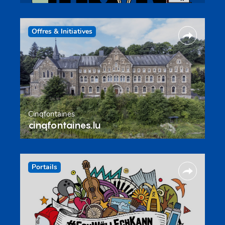
Offres & Initiatives
Cinqfontaines
cinqfontaines.lu
Portails