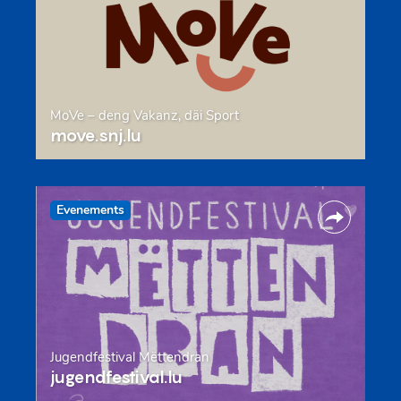
MoVe – deng Vakanz, däi Sport
move.snj.lu
Evenements
Jugendfestival Mëttendran
jugendfestival.lu