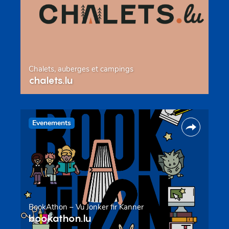
Chalets, auberges et campings
chalets.lu
Evenements
BookAthon – Vu Jonker fir Kanner
bookathon.lu