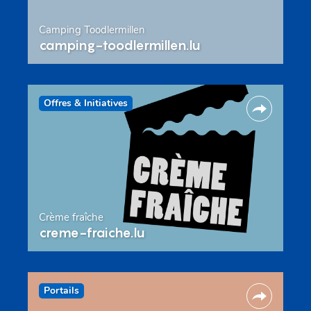
Camping Toodlermillen
camping-toodlermillen.lu
Offres & Initiatives
Crème fraîche
creme-fraiche.lu
Portails