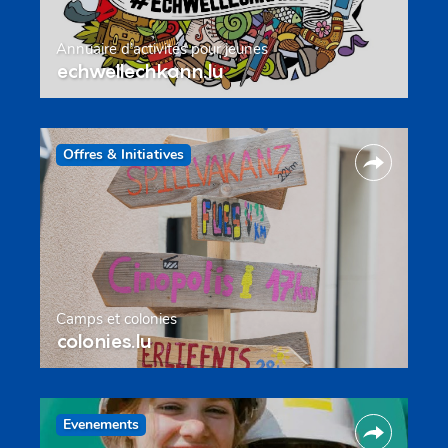
Annuaire d’activités pour jeunes
echwellechkann.lu
Offres & Initiatives
Camps et colonies
colonies.lu
Evenements