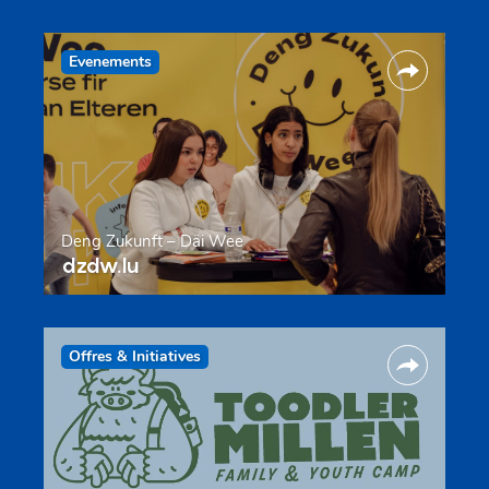
Evenements
Deng Zukunft – Däi Wee
dzdw.lu
Offres & Initiatives