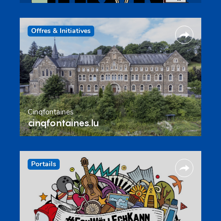
Offres & Initiatives
Cinqfontaines
cinqfontaines.lu
Portails