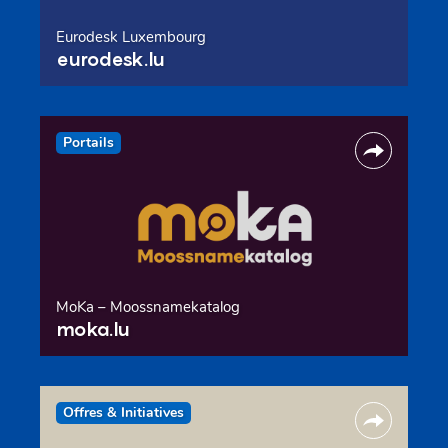
Eurodesk Luxembourg
eurodesk.lu
Portails
MoKa – Moossnamekatalog
moka.lu
Offres & Initiatives