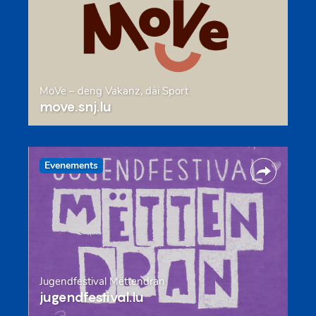
MoVe – deng Vakanz, däi Sport
move.snj.lu
Evenements
Jugendfestival Mëttendran
jugendfestival.lu