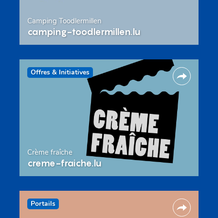
Camping Toodlermillen
camping-toodlermillen.lu
Offres & Initiatives
Crème fraîche
creme-fraiche.lu
Portails