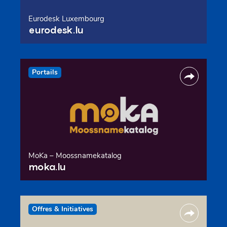
Eurodesk Luxembourg
eurodesk.lu
Portails
MoKa – Moossnamekatalog
moka.lu
Offres & Initiatives