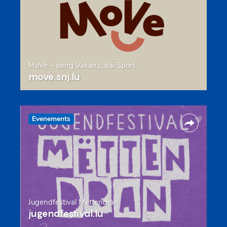
MoVe – deng Vakanz, däi Sport
move.snj.lu
Evenements
Jugendfestival Mëttendran
jugendfestival.lu