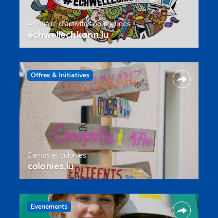
Annuaire d’activités pour jeunes
echwellechkann.lu
Offres & Initiatives
Camps et colonies
colonies.lu
Evenements