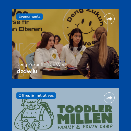
Evenements
Deng Zukunft – Däi Wee
dzdw.lu
Offres & Initiatives