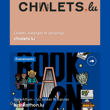
Chalets, auberges et campings
chalets.lu
Evenements
BookAthon – Vu Jonker fir Kanner
bookathon.lu