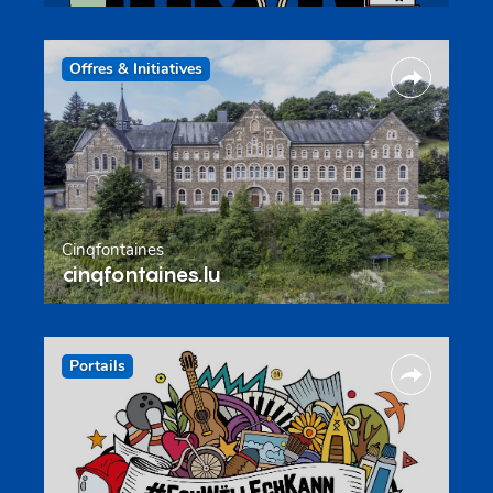
Offres & Initiatives
Cinqfontaines
cinqfontaines.lu
Portails