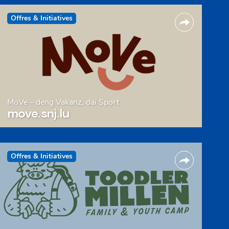
Offres & Initiatives
MoVe – deng Vakanz, däi Sport
move.snj.lu
Offres & Initiatives