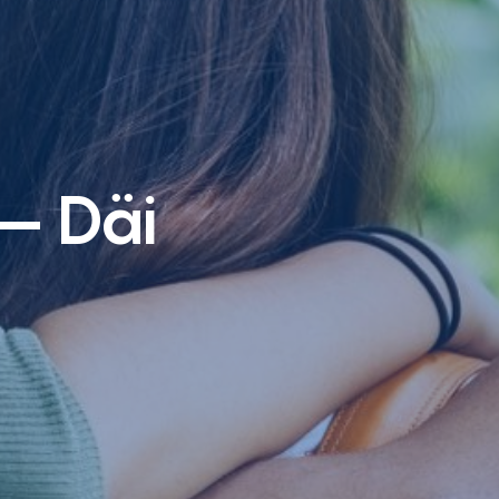
– Däi