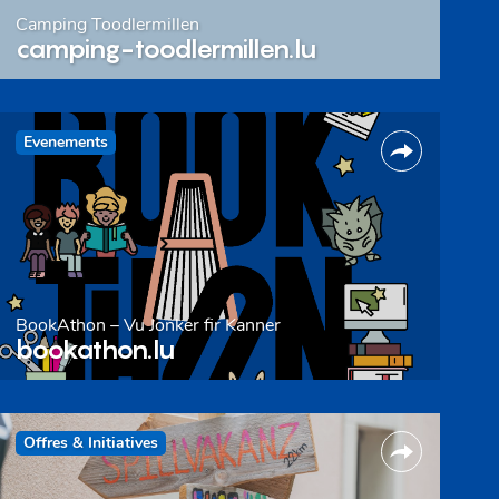
Camping Toodlermillen
camping-toodlermillen.lu
Evenements
BookAthon – Vu Jonker fir Kanner
bookathon.lu
Offres & Initiatives