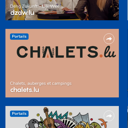
Deng Zukunft – Däi Wee
dzdw.lu
Portails
Chalets, auberges et campings
chalets.lu
Portails