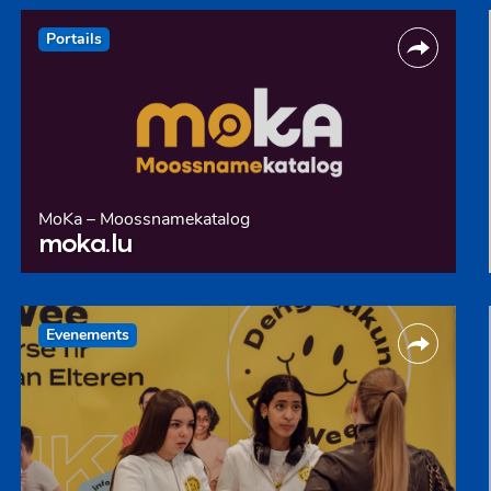
Portails
MoKa – Moossnamekatalog
moka.lu
Evenements