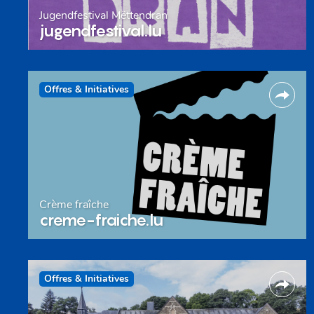
Jugendfestival Mëttendran
jugendfestival.lu
Offres & Initiatives
Crème fraîche
creme-fraiche.lu
Offres & Initiatives