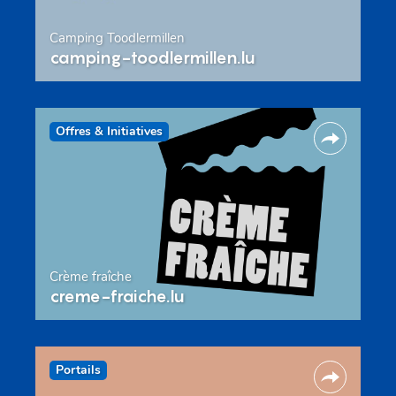
Camping Toodlermillen
camping-toodlermillen.lu
Offres & Initiatives
Crème fraîche
creme-fraiche.lu
Portails