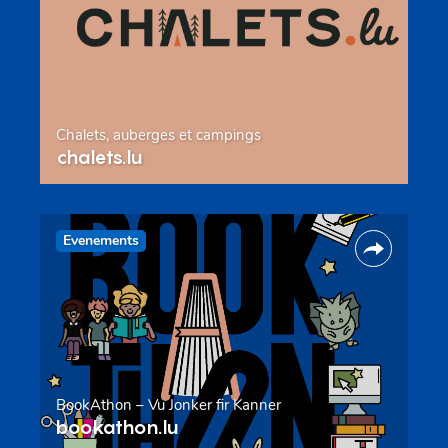
Chalets, auberges et campings
chalets.lu
Evenements
BookAthon – Vu Jonker fir Kanner
bookathon.lu