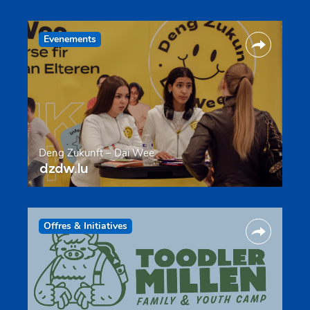
Evenements
Deng Zukunft – Däi Wee
dzdw.lu
Offres & Initiatives