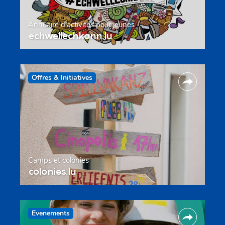
Annuaire d’activités pour jeunes
echwellechkann.lu
Offres & Initiatives
Camps et colonies
colonies.lu
Evenements