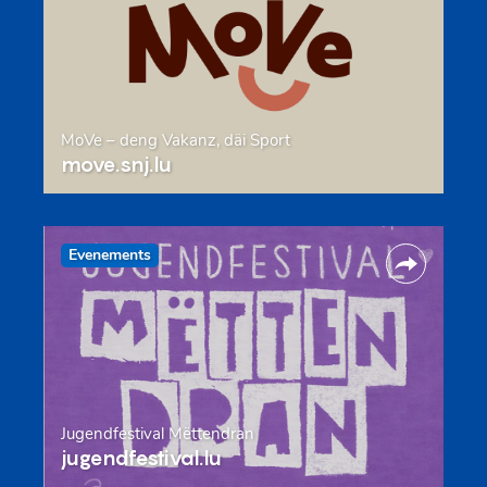
MoVe – deng Vakanz, däi Sport
move.snj.lu
Evenements
Jugendfestival Mëttendran
jugendfestival.lu