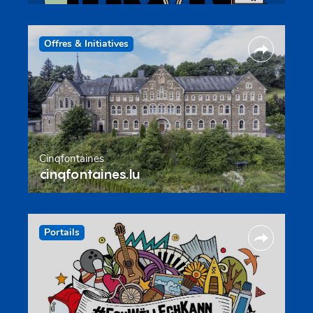
Offres & Initiatives
Cinqfontaines
cinqfontaines.lu
Portails