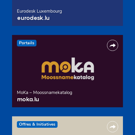
Eurodesk Luxembourg
eurodesk.lu
Portails
MoKa – Moossnamekatalog
moka.lu
Offres & Initiatives