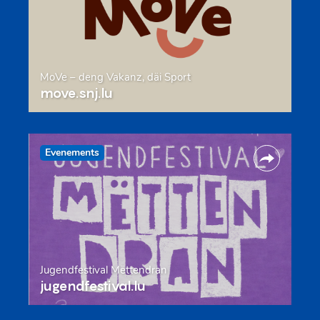
MoVe – deng Vakanz, däi Sport
move.snj.lu
Evenements
Jugendfestival Mëttendran
jugendfestival.lu