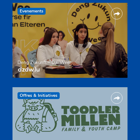
Evenements
Deng Zukunft – Däi Wee
dzdw.lu
Offres & Initiatives