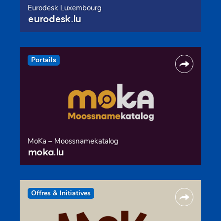
Eurodesk Luxembourg
eurodesk.lu
Portails
MoKa – Moossnamekatalog
moka.lu
Offres & Initiatives