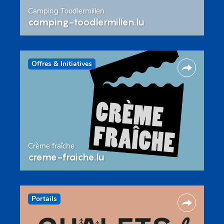
Camping Toodlermillen
camping-toodlermillen.lu
Offres & Initiatives
Crème fraîche
creme-fraiche.lu
Portails