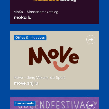
MoKa – Moossnamekatalog
moka.lu
Offres & Initiatives
MoVe – deng Vakanz, däi Sport
move.snj.lu
Evenements