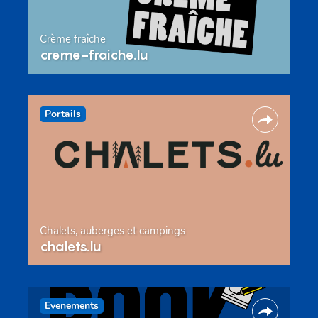
Crème fraîche
creme-fraiche.lu
Portails
Chalets, auberges et campings
chalets.lu
Evenements