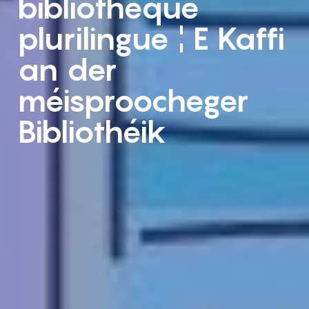
bibliothèque
plurilingue ¦ E Kaffi
an der
méisproocheger
Bibliothéik