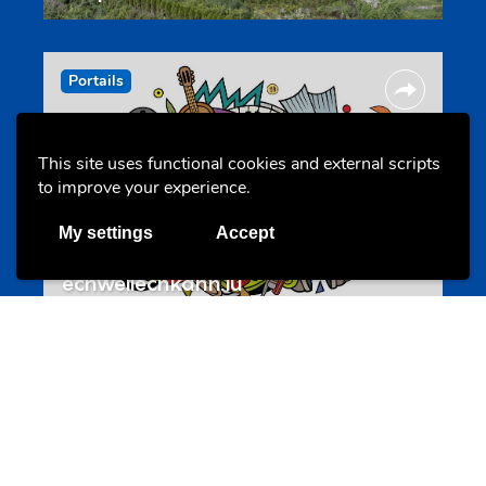
Portails
This site uses functional cookies and external scripts
to improve your experience.
My settings
Accept
Annuaire d’activités pour jeunes
echwellechkann.lu
Offres & Initiatives