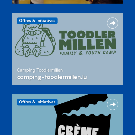
Offres & Initiatives
Camping Toodlermillen
camping-toodlermillen.lu
Offres & Initiatives