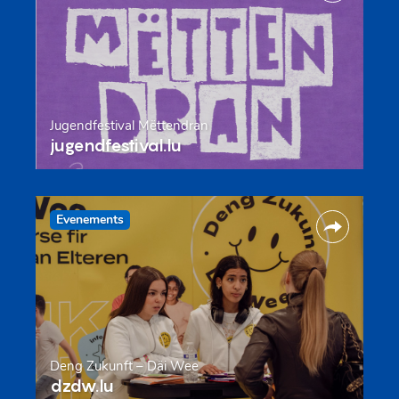
Jugendfestival Mëttendran
jugendfestival.lu
Evenements
Deng Zukunft – Däi Wee
dzdw.lu