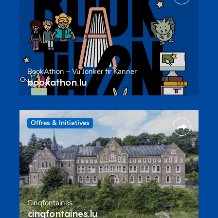
BookAthon – Vu Jonker fir Kanner
bookathon.lu
Offres & Initiatives
Cinqfontaines
cinqfontaines.lu