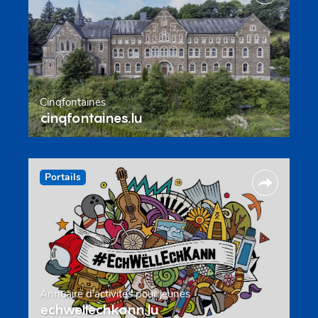
Cinqfontaines
cinqfontaines.lu
Portails
Annuaire d’activités pour jeunes
echwellechkann.lu