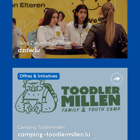
Deng Zukunft – Däi Wee
dzdw.lu
Offres & Initiatives
Camping Toodlermillen
camping-toodlermillen.lu