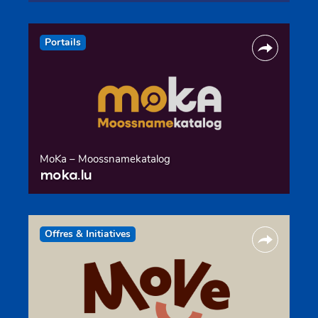
Portails
MoKa – Moossnamekatalog
moka.lu
Offres & Initiatives