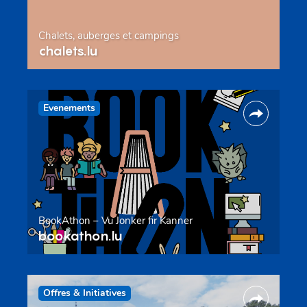
Chalets, auberges et campings
chalets.lu
Evenements
BookAthon – Vu Jonker fir Kanner
bookathon.lu
Offres & Initiatives