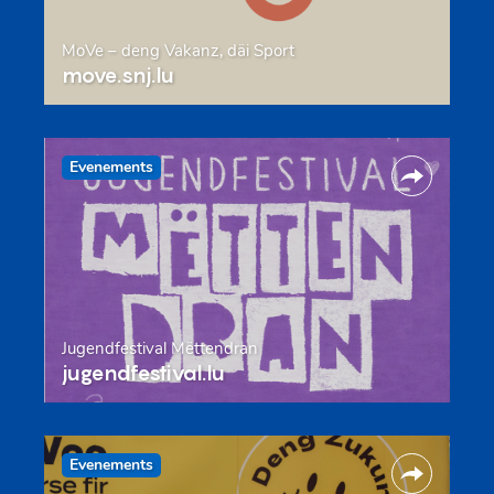
MoVe – deng Vakanz, däi Sport
move.snj.lu
Evenements
Jugendfestival Mëttendran
jugendfestival.lu
Evenements