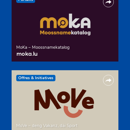
MoKa – Moossnamekatalog
moka.lu
Offres & Initiatives
MoVe – deng Vakanz, däi Sport