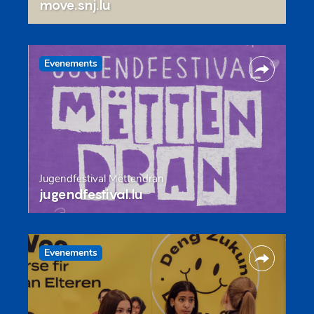
move.snj.lu
Evenements
Jugendfestival Mëttendran
jugendfestival.lu
Evenements