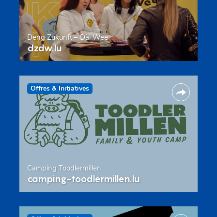
Deng Zukunft – Däi Wee
dzdw.lu
Offres & Initiatives
Camping Toodlermillen
camping-toodlermillen.lu