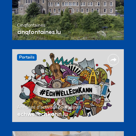
Cinqfontaines
cinqfontaines.lu
Portails
Annuaire d’activités pour jeunes
echwellechkann.lu