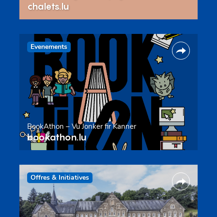
chalets.lu
Evenements
BookAthon – Vu Jonker fir Kanner
bookathon.lu
Offres & Initiatives