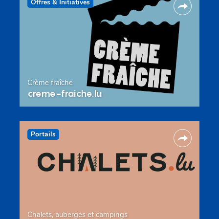
Offres & Initiatives
Crème fraîche
creme-fraiche.lu
Portails
Chalets, auberges et campings