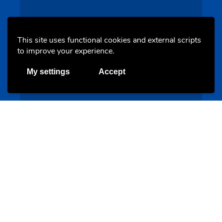
Un projet de jeunes pour jeunes
s-team.lu
This site uses functional cookies and external scripts
to improve your experience.
My settings
Accept
Portails
Transition vers la vie active
hey.snj.lu
Portails